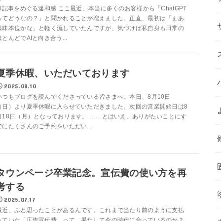
AI記事をめぐる違和感 ここ最近、本当に多くのお客様から「ChatGPT
ってどうなの？」と聞かれることが増えました。正直、最初は「まあ
興味本位かな」と軽く流していたんですが、気づけば私自身も日常の
ほとんどでAIと向き合う...
夏季休暇、いただいております
2025.08.10
いつもブログを読んでくださっている皆さまへ。本日、8月10日
（日）より夏季休暇に入らせていただきました。次回の営業開始日は8
月18日（月）となっております。 ……とはいえ、ありがたいことにす
でにたくさんのご予約をいただい...
タウンページ卒業記念。宣伝費の使い方を再
考する
2025.07.17
最近、ふと思ったことがあるんです。これまで当たり前のように支払
っていた「広告宣伝費」って、果たして今の時代に合っているのか？