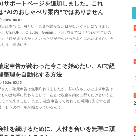
AIサポートページを追加しました。これ
は“AIのおしゃべり案内”ではありません
2026.04.05
最近は本当に、AIという言葉を聞かない日がないぐらいになりまし
た。 ChatGPT、Claude、Gemini。 少し前までは「どれがすごいの
か」「何が違うのか」といった話が中心だったように思いますが、今
はもう、普通に会...
確定申告が終わった今こそ始めたい、AIで経
理整理を自動化する方法
2026.03.13
皆さん、確定申告は無事終わりましたか。私の方も、ひとまず申告そ
のものは無事に終わりまして、あとは税金を納めに行くだけというと
ころまで来ました。 ただ、確定申告って終わった瞬間に安心する反
面、もう次の一年が始まっているんで...
会社を続けるために、人付き合いを無理に頑