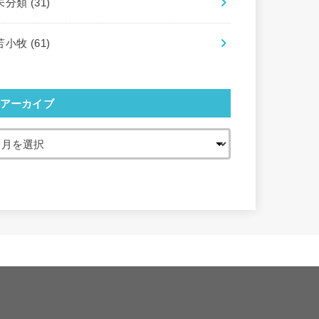
未分類
(31)
苫小牧
(61)
アーカイブ