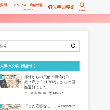
ご質問
アクセス・店舗情報
Access
SEARCH
検
索:
人気の投稿【集計中】
海外からの突然の着信は詐
欺？私は「+1(833)」からの国
際通話でした・・・
2026.04.04
615867
「また応答なし…」Acrobatの