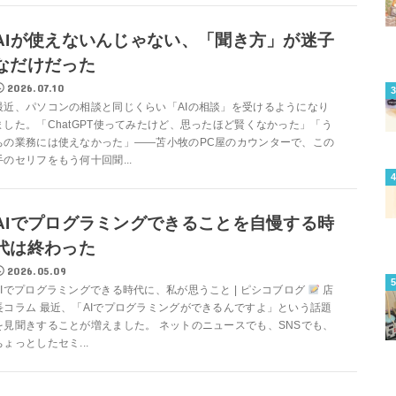
AIが使えないんじゃない、「聞き方」が迷子
なだけだった
2026.07.10
最近、パソコンの相談と同じくらい「AIの相談」を受けるようになり
ました。「ChatGPT使ってみたけど、思ったほど賢くなかった」「う
ちの業務には使えなかった」——苫小牧のPC屋のカウンターで、この
手のセリフをもう何十回聞...
AIでプログラミングできることを自慢する時
代は終わった
2026.05.09
AIでプログラミングできる時代に、私が思うこと | ピシコブログ
店
長コラム 最近、「AIでプログラミングができるんですよ」という話題
を見聞きすることが増えました。 ネットのニュースでも、SNSでも、
ちょっとしたセミ...