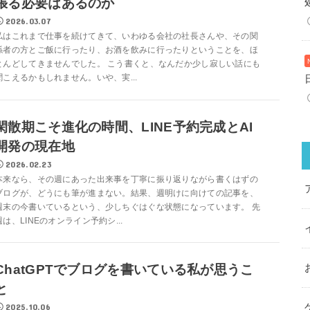
張る必要はあるのか
2026.03.07
私はこれまで仕事を続けてきて、いわゆる会社の社長さんや、その関
係者の方とご飯に行ったり、お酒を飲みに行ったりということを、ほ
とんどしてきませんでした。 こう書くと、なんだか少し寂しい話にも
聞こえるかもしれません。いや、実...
閑散期こそ進化の時間、LINE予約完成とAI
開発の現在地
2026.02.23
本来なら、その週にあった出来事を丁寧に振り返りながら書くはずの
ブログが、どうにも筆が進まない。結果、週明けに向けての記事を、
週末の今書いているという、少しちぐはぐな状態になっています。 先
週は、LINEのオンライン予約シ...
ChatGPTでブログを書いている私が思うこ
と
2025.10.06