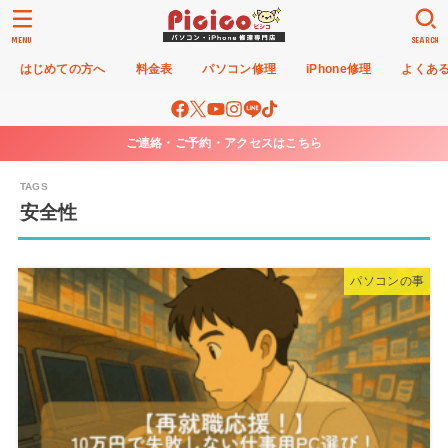
MENU
SEARCH
はじめての方へ
料金表
パソコン修理
iPhone修理
よくあ
ご連絡・ご予約・アクセスはこちら
安全性
パソコンの事