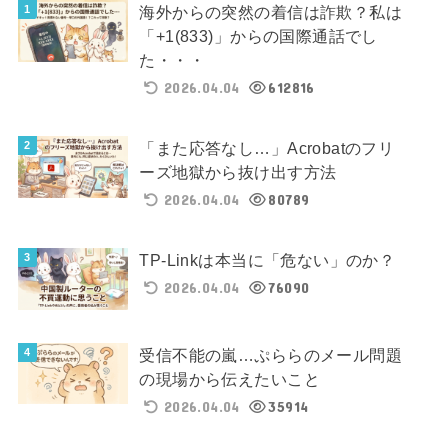
海外からの突然の着信は詐欺？私は
「+1(833)」からの国際通話でし
た・・・
2026.04.04
612816
「また応答なし…」Acrobatのフリ
ーズ地獄から抜け出す方法
2026.04.04
80789
TP-Linkは本当に「危ない」のか？
2026.04.04
76090
受信不能の嵐…ぷららのメール問題
の現場から伝えたいこと
2026.04.04
35914