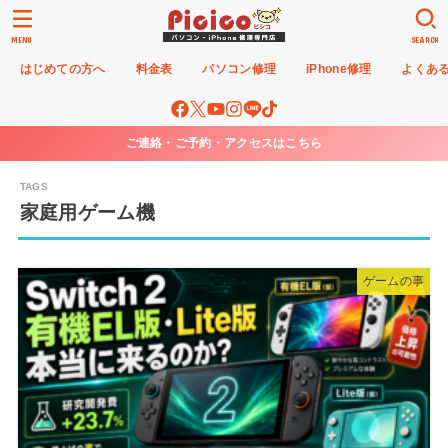
MENU
SEARCH
はじめての方へ
料金表
パソコン修理
iPhone修理
よくあ
ご連絡・ご予約・アクセスはこちら
家庭用ゲーム機
ゲームの事