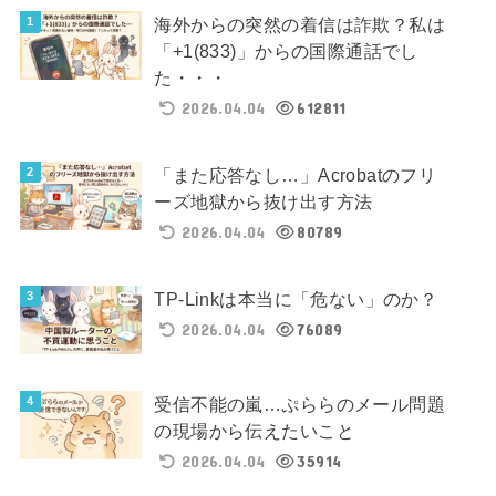
海外からの突然の着信は詐欺？私は
「+1(833)」からの国際通話でし
た・・・
2026.04.04
612811
「また応答なし…」Acrobatのフリ
ーズ地獄から抜け出す方法
2026.04.04
80789
TP-Linkは本当に「危ない」のか？
2026.04.04
76089
受信不能の嵐…ぷららのメール問題
の現場から伝えたいこと
2026.04.04
35914