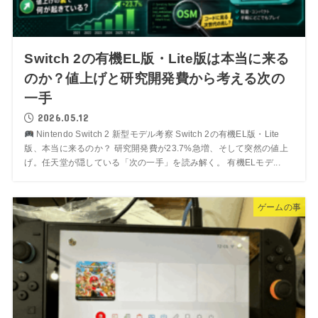
Switch 2の有機EL版・Lite版は本当に来る
のか？値上げと研究開発費から考える次の
一手
2026.05.12
Nintendo Switch 2 新型モデル考察 Switch 2の有機EL版・Lite
版、本当に来るのか？ 研究開発費が23.7%急増、そして突然の値上
げ。任天堂が隠している「次の一手」を読み解く。 有機ELモデ...
ゲームの事