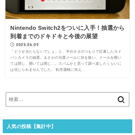
Nintendo Switch2をついに入手！抽選から
到着までのドキドキと今後の展望
2025.06.09
「どうせ当たらないでしょ」と、半分ネタのつもりで応募したヨド
バシカメラの抽選。まさかの当選メールに目を疑い、メールを開い
ては閉じ、開いては閉じ…。スパムかと思って調べ直したくらいに
は信じられませんでした。 転売価格に怯え...
検
索:
人気の投稿【集計中】