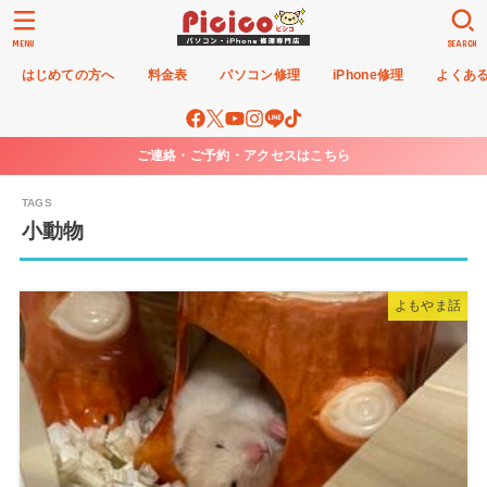
MENU
SEARCH
はじめての方へ
料金表
パソコン修理
iPhone修理
よくあ
ご連絡・ご予約・アクセスはこちら
小動物
よもやま話