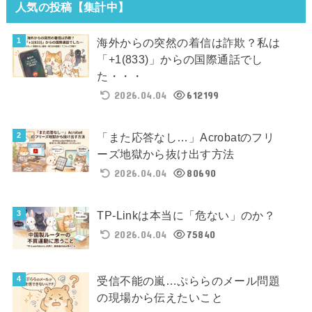
人気の投稿【集計中】
海外からの突然の着信は詐欺？私は
「+1(833)」からの国際通話でし
た・・・
2026.04.04
612199
「また応答なし…」Acrobatのフリ
ーズ地獄から抜け出す方法
2026.04.04
80690
TP-Linkは本当に「危ない」のか？
2026.04.04
75840
受信不能の嵐…ぷららのメール問題
の現場から伝えたいこと