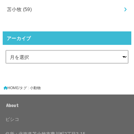
苫小牧
(59)
アーカイブ
HOME
タグ : 小動物
About
ピシコ
住所 : 北海道苫小牧市豊川町2丁目3-15