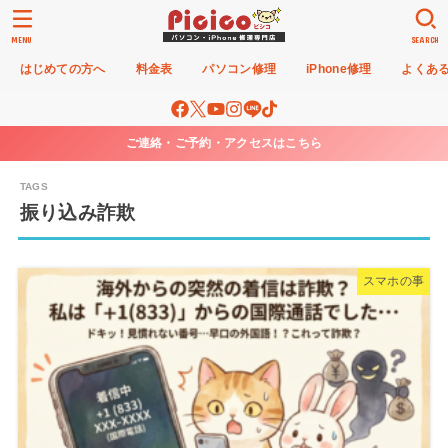
MENU
SEARCH
はじめての方へ
料金表
パソコン修理
iPhone修理
よくあ
ご連絡・ご予約・アクセスはこちら
振り込み詐欺
スマホの事