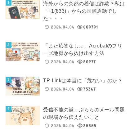
海外からの突然の着信は詐欺？私は
「+1(833)」からの国際通話でし
た・・・
2026.04.04
609791
「また応答なし…」Acrobatのフリ
ーズ地獄から抜け出す方法
2026.04.04
80277
TP-Linkは本当に「危ない」のか？
2026.04.04
75367
受信不能の嵐…ぷららのメール問題
の現場から伝えたいこと
2026.04.04
35855