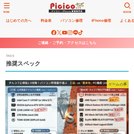
MENU
SEARCH
はじめての方へ
料金表
パソコン修理
iPhone修理
よくあ
ご連絡・ご予約・アクセスはこちら
推奨スペック
ゲームの事