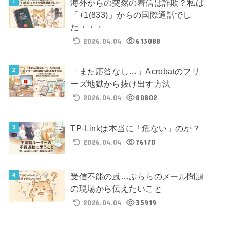
海外からの突然の着信は詐欺？私は
「+1(833)」からの国際通話でし
た・・・
2026.04.04
613088
「また応答なし…」Acrobatのフリ
ーズ地獄から抜け出す方法
2026.04.04
80802
TP-Linkは本当に「危ない」のか？
2026.04.04
76170
受信不能の嵐…ぷららのメール問題
の現場から伝えたいこと
2026.04.04
35919