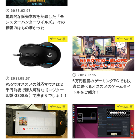
2025.03.07
驚異的な販売本数を記録した「モ
ンスターハンターワイルズ」 その
影響力はもの凄かった
ゲームの事
ゲームの事
2024.01.15
2021.05.07
5万円程度のゲーミングPCでも快
PS5でオススメの対応マウスは２
適に遊べるオススメのゲームタイ
千円前後で購入可能な【ロジクー
トルをご紹介！
ル製 G300Sr】で決まりでしょ！！
ゲームの事
ゲームの事