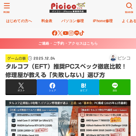
MENU
SEARCH
はじめての方へ
料金表
パソコン修理
iPhone修理
よくあ
ご連絡・ご予約・アクセスはこちら
2025.12.04
ピシコ
ゲームの事
タルコフ（EFT）推奨PCスペック徹底比較！
修理屋が教える「失敗しない」選び方
ポスト
シェア
はてブ
送る