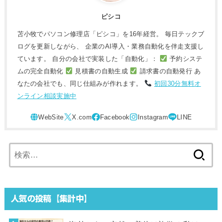
ピシコ
苫小牧でパソコン修理店「ピシコ」を16年経営。 毎日テックブ
ログを更新しながら、 企業のAI導入・業務自動化を伴走支援し
ています。 自分の会社で実装した「自動化」：
予約システ
ムの完全自動化
見積書の自動生成
請求書の自動発行 あ
なたの会社でも、同じ仕組みが作れます。
初回30分無料オ
ンライン相談実施中
検
索:
人気の投稿【集計中】