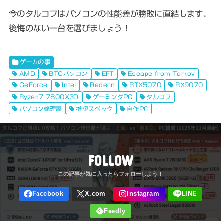
今のタルコフはパソコンの性能差が勝敗に直結します。
後悔のない一台を選びましょう！
ゲームの事
AMD
BTOパソコン
EFT
Escape from Tarkov
GeForce
Intel
Radeon
RTX5070
RX9070
Ryzen7 7800X3D
ゲーミングPC
タルコフ
パソコン修理屋
推奨スペック
自作PC
FOLLOW