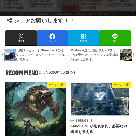
シェアお願いします！！
ポスト
シェア
はてブ
送る
【実録レビュー】SteamDeckのボ
Windowsだけが選択肢じゃない。
タンを“フェイスクリッキー”に交換
Linux受付マシンとデジタル顕微鏡
してみた
の意外な親和性
RECOMMEND
ゲームの事
ゲームの事
2018.06.11
Fallout 76 が発表され、必要なPC
構成を考える