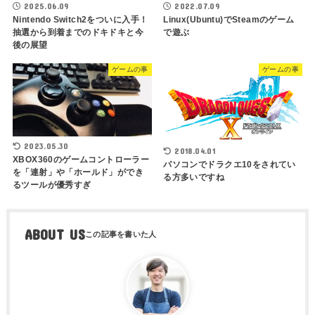
2025.06.09
2022.07.09
Nintendo Switch2をついに入手！
Linux(Ubuntu)でSteamのゲーム
抽選から到着までのドキドキと今
で遊ぶ
後の展望
ゲームの事
ゲームの事
2023.05.30
2018.04.01
XBOX360のゲームコントローラー
パソコンでドラクエ10をされてい
を「連射」や「ホールド」ができ
る方多いですね
るツールが優秀すぎ
ABOUT US