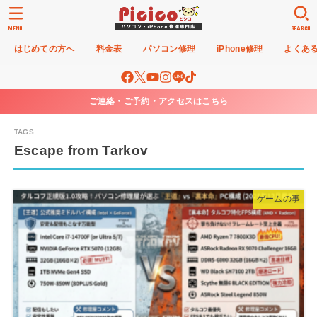
MENU
SEARCH
はじめての方へ
料金表
パソコン修理
iPhone修理
よくあ
ご連絡・ご予約・アクセスはこちら
Escape from Tarkov
ゲームの事