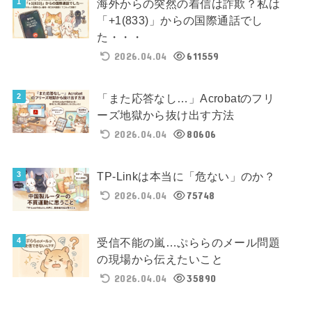
海外からの突然の着信は詐欺？私は
「+1(833)」からの国際通話でし
た・・・
2026.04.04
611559
「また応答なし…」Acrobatのフリ
ーズ地獄から抜け出す方法
2026.04.04
80606
TP-Linkは本当に「危ない」のか？
2026.04.04
75748
受信不能の嵐…ぷららのメール問題
の現場から伝えたいこと
2026.04.04
35890