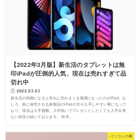
【2022年3月版】新生活のタブレットは無
印iPadが圧倒的人気、現在は売れすぎて品
切れ中
2022.03.03
新生活の時期になると売れに売れまくる風潮になったのがiPad。む
しろ、秋に発売される新製品のiPadの方が入手しやすい事になって
おり、現在は入手困難。入学祝いでプレゼントしたくても入手出来
ない状況が続いております。 昨年...
パソコンの事