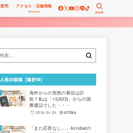
ご質問
アクセス・店舗情報
Access
SEARCH
検
索:
人気の投稿【集計中】
海外からの突然の着信は詐
欺？私は「+1(833)」からの国
際通話でした・・・
2026.04.04
611366
「また応答なし…」Acrobatの