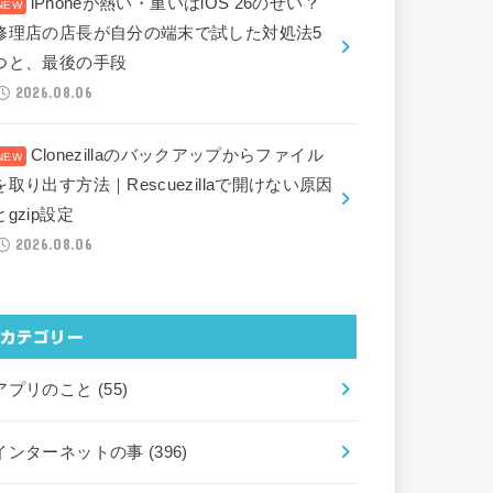
iPhoneが熱い・重いはiOS 26のせい？
修理店の店長が自分の端末で試した対処法5
つと、最後の手段
2026.08.06
Clonezillaのバックアップからファイル
を取り出す方法｜Rescuezillaで開けない原因
とgzip設定
2026.08.06
カテゴリー
アプリのこと
(55)
インターネットの事
(396)