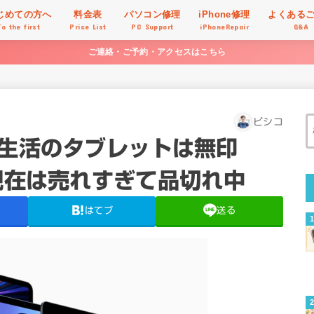
じめての方へ
料金表
パソコン修理
iPhone修理
よくある
To the first
Price List
PC Support
iPhoneRepair
Q&A
ご連絡・ご予約・アクセスはこちら
ピシコ
新生活のタブレットは無印
現在は売れすぎて品切れ中
はてブ
送る