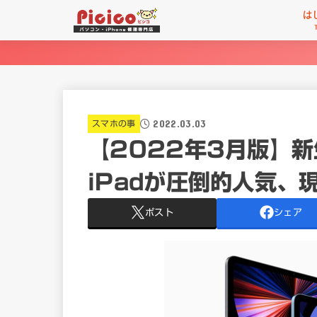
は
2022.03.03
スマホの事
【2022年3月版】
iPadが圧倒的人気、
ポスト
シェア