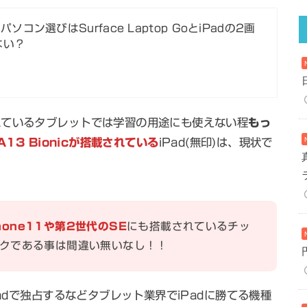
ソコン選びはSurface Laptop GoとiPadの2画
ない？
れているタブレットでは学習の用途にも使えない程
もっ
A13 Bionicが搭載されている
iPad(無印)は、現状で
。
hone11や第2世代のSE
にも搭載されているチッ
クである事は間違い無いなし！！
adで独占するなどタブレット業界でiPadに勝てる機種