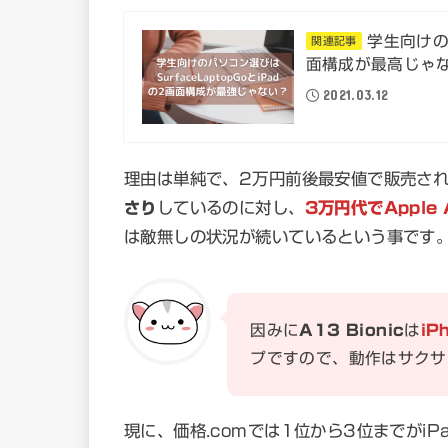
学生向けのパ
関連記事
面構成が最高じゃ
2021.03.12
理由は単純で、2万円前後最安値で販売さ
さり
しているのに対し、
3万円代でApple 
は敵無しの状況が続いているという事です
因みに
A13 Bionic
は
iP
プですので、動作はサクサ
現に、価格.comでは1位から3位までがiP