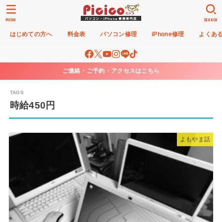
MENU
SEARCH
はじめての方へ
料金表
パソコン修理
iPhone修理
よくあ
ご連絡・ご予約・アクセスはこちら
時給450円
よもやま話