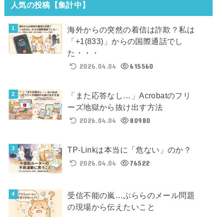
人気の投稿【集計中】
海外からの突然の着信は詐欺？私は
「+1(833)」からの国際通話でし
た・・・
2026.04.04
615560
「また応答なし…」Acrobatのフリ
ーズ地獄から抜け出す方法
2026.04.04
80980
TP-Linkは本当に「危ない」のか？
2026.04.04
76522
受信不能の嵐…ぷららのメール問題
の現場から伝えたいこと