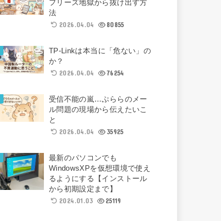
フリーズ地獄から抜け出す方
法
2026.04.04
80855
TP-Linkは本当に「危ない」の
か？
2026.04.04
76254
受信不能の嵐…ぷららのメー
ル問題の現場から伝えたいこ
と
2026.04.04
35925
最新のパソコンでも
WindowsXPを仮想環境で使え
るようにする【インストール
から初期設定まで】
2024.01.03
25119