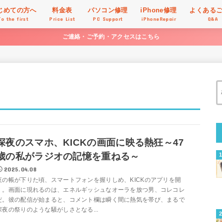
じめての方へ
料金表
パソコン修理
iPhone修理
よくある
To the first
Price List
PC Support
iPhoneRepair
Q&A
ご連絡・ご予約・アクセスはこちら
深夜のスマホ、KICKの画面に映る熱狂～47
歳の私がラジオの記憶を重ねる～
2025.04.08
夜の帳が下りた頃、スマートフォンを握りしめ、KICKのアプリを開
く。画面に現れるのは、エネルギッシュなオーラを放つ男、コレコレ
だ。彼の配信が始まると、コメント欄は瞬く間に熱気を帯び、まるで
深夜の祭りのような騒がしさとなる...