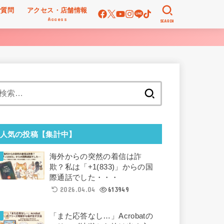
ご質問
アクセス・店舗情報
Access
SEARCH
検
索:
人気の投稿【集計中】
海外からの突然の着信は詐
欺？私は「+1(833)」からの国
際通話でした・・・
2026.04.04
613949
「また応答なし…」Acrobatの