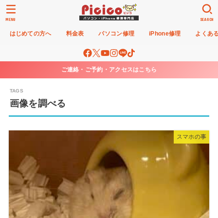
MENU
SEARCH
はじめての方へ
料金表
パソコン修理
iPhone修理
よくあ
ご連絡・ご予約・アクセスはこちら
画像を調べる
スマホの事