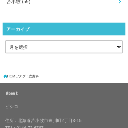
苫小牧
(59)
アーカイブ
HOME
タグ : 皮膚科
About
ピシコ
住所 : 北海道苫小牧市豊川町2丁目3-15
TEL : 0144-72-6767