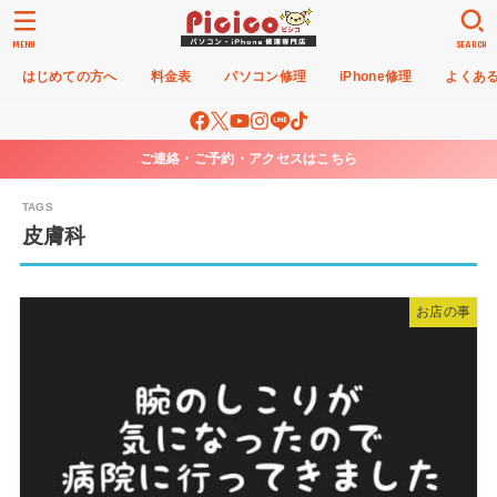
MENU
SEARCH
はじめての方へ
料金表
パソコン修理
iPhone修理
よくあ
ご連絡・ご予約・アクセスはこちら
皮膚科
お店の事