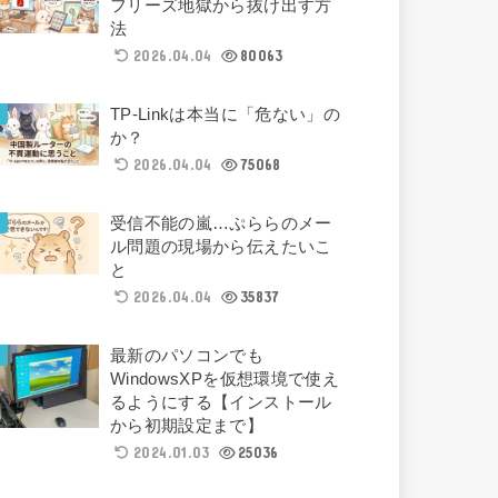
フリーズ地獄から抜け出す方
法
2026.04.04
80063
TP-Linkは本当に「危ない」の
か？
2026.04.04
75068
受信不能の嵐…ぷららのメー
ル問題の現場から伝えたいこ
と
2026.04.04
35837
最新のパソコンでも
WindowsXPを仮想環境で使え
るようにする【インストール
から初期設定まで】
2024.01.03
25036