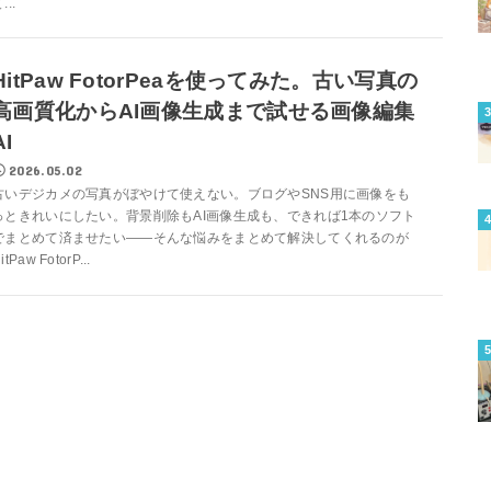
...
HitPaw FotorPeaを使ってみた。古い写真の
高画質化からAI画像生成まで試せる画像編集
AI
2026.05.02
古いデジカメの写真がぼやけて使えない。ブログやSNS用に画像をも
っときれいにしたい。背景削除もAI画像生成も、できれば1本のソフト
でまとめて済ませたい——そんな悩みをまとめて解決してくれるのが
itPaw FotorP...