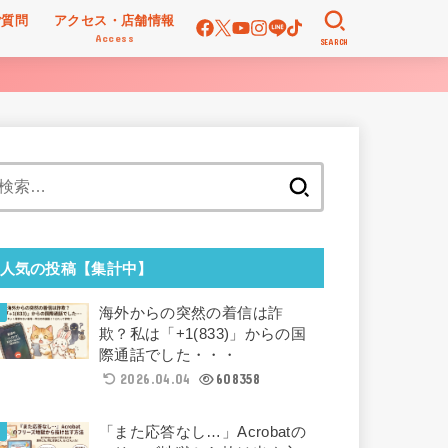
ご質問
アクセス・店舗情報
Access
SEARCH
検
索:
人気の投稿【集計中】
海外からの突然の着信は詐
欺？私は「+1(833)」からの国
際通話でした・・・
2026.04.04
608358
「また応答なし…」Acrobatの