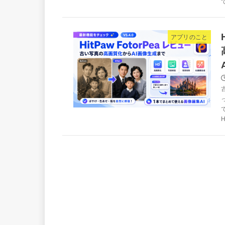
て
アプリのこと
H