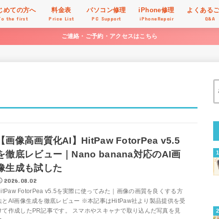
じめての方へ
料金表
パソコン修理
iPhone修理
よくある
To the first
Price List
PC Support
iPhoneRepair
Q&A
ご連絡・ご予約・アクセスはこちら
【画像高画質化AI】HitPaw FotorPea v5.5
を徹底レビュー｜Nano banana対応のAI画
像生成も試した
2026.08.02
HitPaw FotorPea v5.5を実際に使ってみた｜画像の画質を良くする方
法とAI画像生成を徹底レビュー ※本記事はHitPaw社より製品提供を受
けて作成したPR記事です。 スマホやスキャナで取り込んだ写真を見