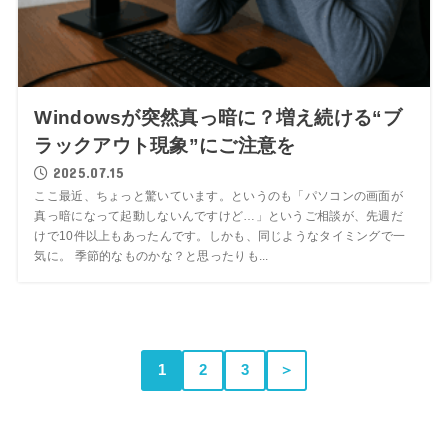
Windowsが突然真っ暗に？増え続ける“ブ
ラックアウト現象”にご注意を
2025.07.15
ここ最近、ちょっと驚いています。というのも「パソコンの画面が
真っ暗になって起動しないんですけど…」というご相談が、先週だ
けで10件以上もあったんです。しかも、同じようなタイミングで一
気に。 季節的なものかな？と思ったりも...
1
2
3
＞