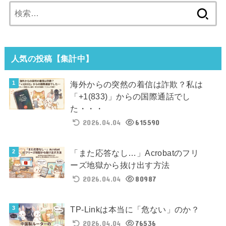
検
索:
人気の投稿【集計中】
海外からの突然の着信は詐欺？私は
「+1(833)」からの国際通話でし
た・・・
2026.04.04
615590
「また応答なし…」Acrobatのフリ
ーズ地獄から抜け出す方法
2026.04.04
80987
TP-Linkは本当に「危ない」のか？
2026.04.04
76536