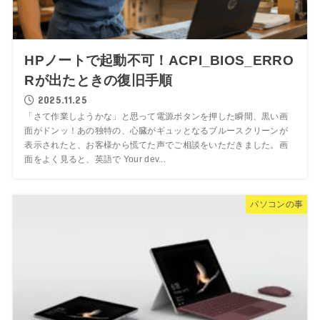
HPノートで起動不可！ACPI_BIOS_ERRO
Rが出たときの復旧手順
2025.11.25
「さて作業しようかな」と思って電源ボタンを押した瞬間、黒い画
面がドンッ！あの独特の、心臓がギュッとなるブルースクリーンが
表示されたと、お客様から慌てた声でご相談をいただきました。画
面をよく見ると、英語で Your dev...
パソコンの事