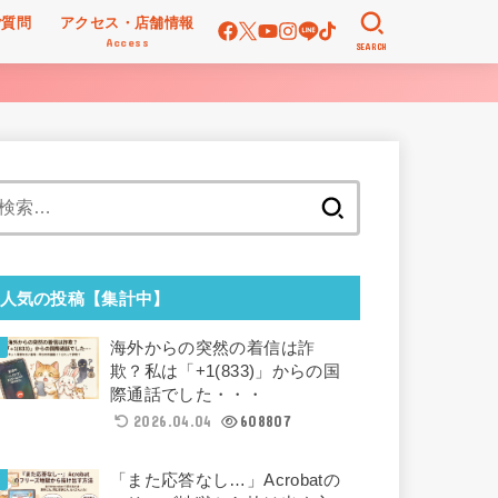
ご質問
アクセス・店舗情報
Access
SEARCH
検
索:
人気の投稿【集計中】
海外からの突然の着信は詐
欺？私は「+1(833)」からの国
際通話でした・・・
2026.04.04
608807
「また応答なし…」Acrobatの