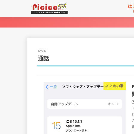
は
通話
スマホの事