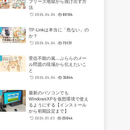
フリーズ地獄から抜け出す方
法
2026.04.04
80154
TP-Linkは本当に「危ない」の
か？
2026.04.04
75131
受信不能の嵐…ぷららのメー
ル問題の現場から伝えたいこ
と
2026.04.04
35844
最新のパソコンでも
WindowsXPを仮想環境で使え
るようにする【インストール
から初期設定まで】
2024.01.03
25044