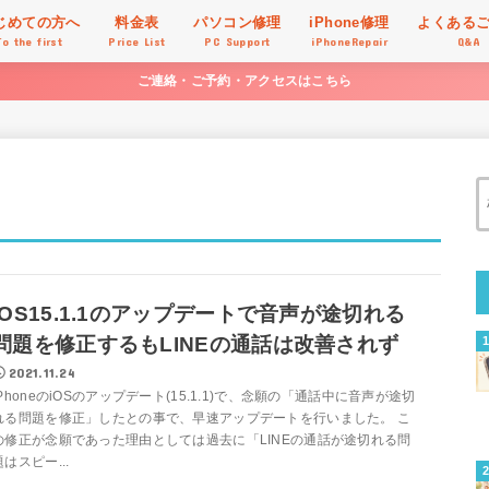
じめての方へ
料金表
パソコン修理
iPhone修理
よくある
To the first
Price List
PC Support
iPhoneRepair
Q&A
ご連絡・ご予約・アクセスはこちら
iOS15.1.1のアップデートで音声が途切れる
問題を修正するもLINEの通話は改善されず
2021.11.24
iPhoneのiOSのアップデート(15.1.1)で、念願の「通話中に音声が途切
れる問題を修正」したとの事で、早速アップデートを行いました。 こ
の修正が念願であった理由としては過去に「LINEの通話が途切れる問
題はスピー...