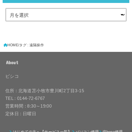
HOME
タグ : 遠隔操作
About
ピシコ
住所 : 北海道苫小牧市豊川町2丁目3-15
TEL : 0144-72-6767
営業時間 : 8:30～19:00
定休日 : 日曜日
はじめての方へ【サービス一覧】
パソコン修理
iPhone修理