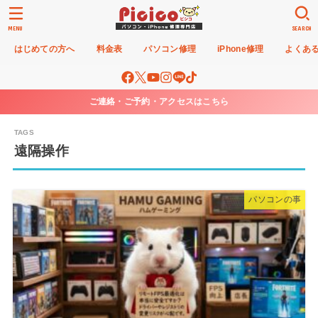
MENU
SEARCH
はじめての方へ
料金表
パソコン修理
iPhone修理
よくあ
ご連絡・ご予約・アクセスはこちら
遠隔操作
パソコンの事