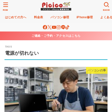
MENU
SEARCH
はじめての方へ
料金表
パソコン修理
iPhone修理
よくあ
ご連絡・ご予約・アクセスはこちら
電源が切れない
パソコンの事