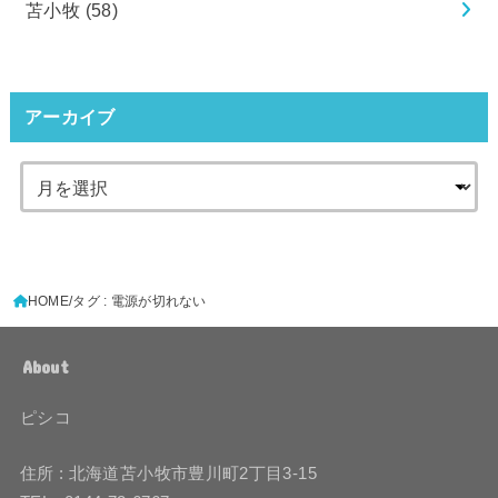
苫小牧
(58)
アーカイブ
HOME
タグ : 電源が切れない
About
ピシコ
住所 : 北海道苫小牧市豊川町2丁目3-15