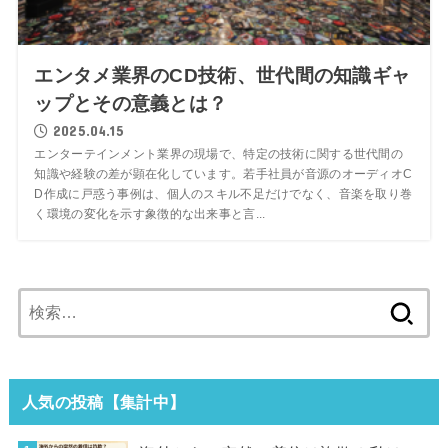
エンタメ業界のCD技術、世代間の知識ギャ
ップとその意義とは？
2025.04.15
エンターテインメント業界の現場で、特定の技術に関する世代間の
知識や経験の差が顕在化しています。若手社員が音源のオーディオC
D作成に戸惑う事例は、個人のスキル不足だけでなく、音楽を取り巻
く環境の変化を示す象徴的な出来事と言...
検
索:
人気の投稿【集計中】