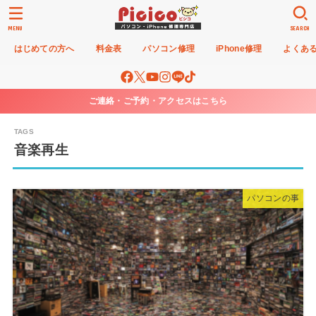
MENU
SEARCH
はじめての方へ
料金表
パソコン修理
iPhone修理
よくあ
ご連絡・ご予約・アクセスはこちら
音楽再生
パソコンの事