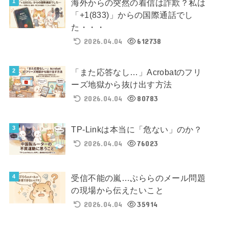
海外からの突然の着信は詐欺？私は
「+1(833)」からの国際通話でし
た・・・
2026.04.04
612738
「また応答なし…」Acrobatのフリ
ーズ地獄から抜け出す方法
2026.04.04
80783
TP-Linkは本当に「危ない」のか？
2026.04.04
76023
受信不能の嵐…ぷららのメール問題
の現場から伝えたいこと
2026.04.04
35914