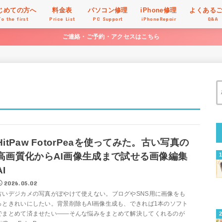
じめての方へ
料金表
パソコン修理
iPhone修理
よくある
To the first
Price List
PC Support
iPhoneRepair
Q&A
ご連絡・ご予約・アクセスはこちら
HitPaw FotorPeaを使ってみた。古い写真の
高画質化からAI画像生成まで試せる画像編集
AI
2026.05.02
古いデジカメの写真がぼやけて使えない。ブログやSNS用に画像をも
っときれいにしたい。背景削除もAI画像生成も、できれば1本のソフト
でまとめて済ませたい——そんな悩みをまとめて解決してくれるのが