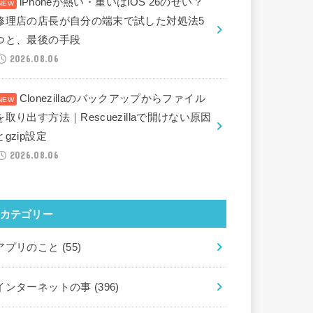
iPhoneが熱い・重いはiOS 26のせい？
修理店の店長が自分の端末で試した対処法5
つと、最後の手段
2026.08.06
Clonezillaのバックアップからファイル
を取り出す方法｜Rescuezillaで開けない原因
とgzip設定
2026.08.06
カテゴリー
アプリのこと
(55)
インターネットの事
(396)