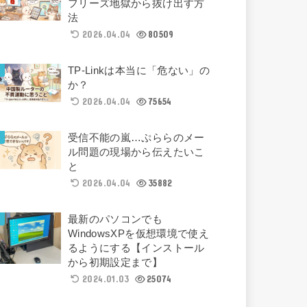
フリーズ地獄から抜け出す方
法
2026.04.04
80509
TP-Linkは本当に「危ない」の
か？
2026.04.04
75654
受信不能の嵐…ぷららのメー
ル問題の現場から伝えたいこ
と
2026.04.04
35882
最新のパソコンでも
WindowsXPを仮想環境で使え
るようにする【インストール
から初期設定まで】
2024.01.03
25074