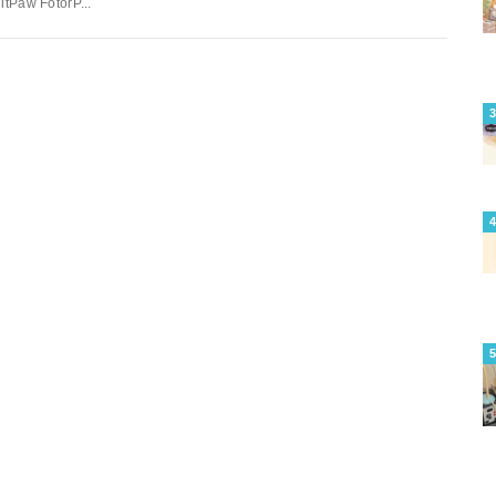
itPaw FotorP...