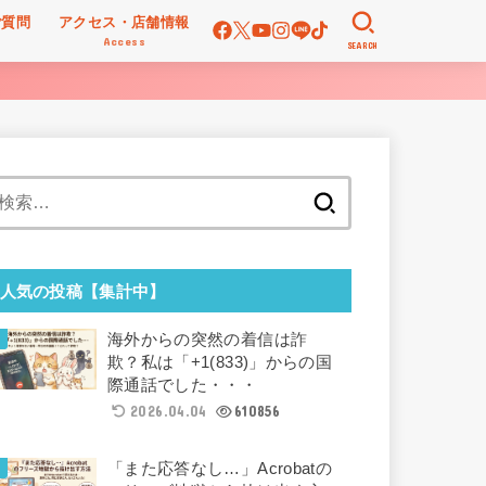
ご質問
アクセス・店舗情報
Access
SEARCH
検
索:
人気の投稿【集計中】
海外からの突然の着信は詐
欺？私は「+1(833)」からの国
際通話でした・・・
2026.04.04
610856
「また応答なし…」Acrobatの