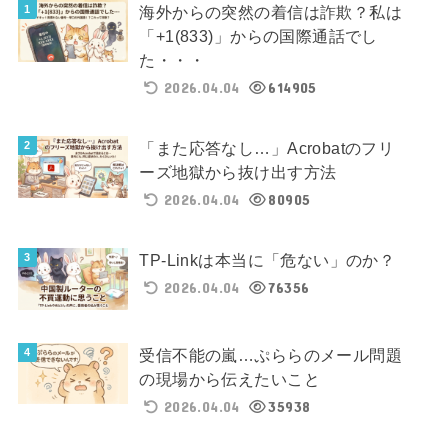
海外からの突然の着信は詐欺？私は
「+1(833)」からの国際通話でし
た・・・
2026.04.04
614905
「また応答なし…」Acrobatのフリ
ーズ地獄から抜け出す方法
2026.04.04
80905
TP-Linkは本当に「危ない」のか？
2026.04.04
76356
受信不能の嵐…ぷららのメール問題
の現場から伝えたいこと
2026.04.04
35938