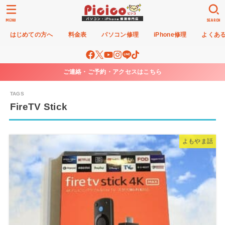
MENU
SEARCH
はじめての方へ
料金表
パソコン修理
iPhone修理
よくあ
ご連絡・ご予約・アクセスはこちら
FireTV Stick
よもやま話