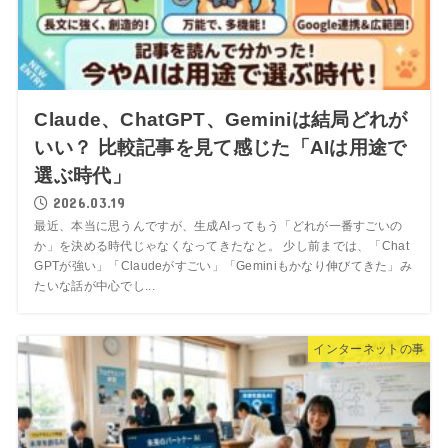
Claude、ChatGPT、Geminiは結局どれが
いい？ 比較記事を見て感じた「AIは用途で
選ぶ時代」
2026.03.19
最近、本当に思うんですが、生成AIってもう「どれが一番すごいの
か」を決める時代じゃなくなってきたなと。 少し前までは、「Chat
GPTが強い」「Claudeがすごい」「Geminiもかなり伸びてきた」み
たいな話が中心でし...
インターネットの事