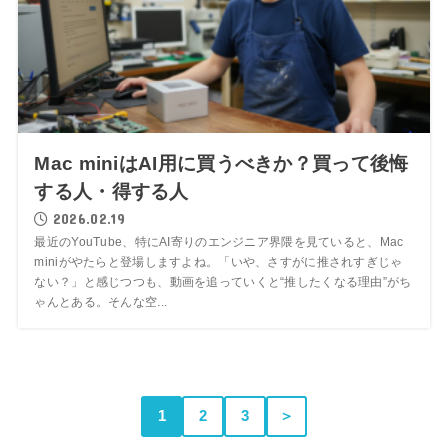
Mac miniはAI用に買うべきか？買って後悔
する人・得する人
2026.02.19
最近のYouTube、特にAI寄りのエンジニア界隈を見ていると、Mac
miniがやたらと登場しますよね。「いや、さすがに推されすぎじゃ
ない？」と感じつつも、動画を追っていくと“推したくなる理由”がち
ゃんとある。そんな空...
1
2
3
＞