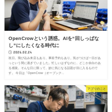
OpenCrowという誘惑。AIを“回しっぱな
し”にしたくなる時代に
2026.02.24
祝日。飛び込み来店もあり、事前予約もあり、気がつけば一日があ
っという間に過ぎていました。忙しいはずなのに、どこか余白のあ
る感覚。そんな日に限って、妙に気になる話題が目に入るもので
す。 今日は「OpenCrow（オープンク...
アプリのこと