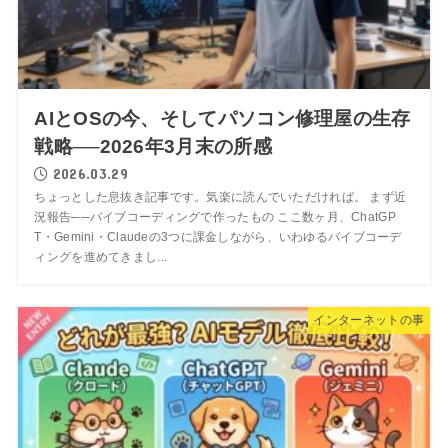
AIとOSの今、そしてパソコン修理屋の生存
戦略──2026年3月末の所感
2026.03.29
ちょっとした息抜き記事です。気楽に読んでいただければ。 まず近
況報告──バイブコーディングで作ったもの ここ数ヶ月、ChatGP
T・Gemini・Claudeの3つに課金しながら、いわゆるバイブコーデ
ィングを進めてきまし...
インターネットの事