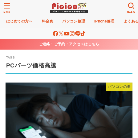
MENU
SEARCH
はじめての方へ
料金表
パソコン修理
iPhone修理
よくあ
ご連絡・ご予約・アクセスはこちら
PCパーツ価格高騰
パソコンの事