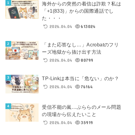
海外からの突然の着信は詐欺？私は
「+1(833)」からの国際通話でし
た・・・
2026.04.04
613024
「また応答なし…」Acrobatのフリ
ーズ地獄から抜け出す方法
2026.04.04
80799
TP-Linkは本当に「危ない」のか？
2026.04.04
76164
受信不能の嵐…ぷららのメール問題
の現場から伝えたいこと
2026.04.04
35919