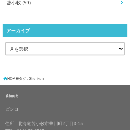
苫小牧
(59)
アーカイブ
HOME
タグ : Shuriken
About
ピシコ
住所 : 北海道苫小牧市豊川町2丁目3-15