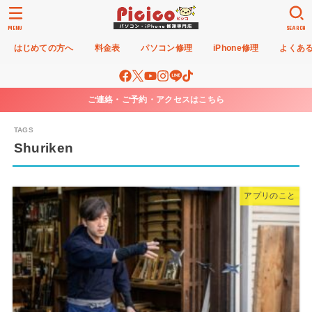
MENU
SEARCH
はじめての方へ
料金表
パソコン修理
iPhone修理
よくあ
ご連絡・ご予約・アクセスはこちら
Shuriken
アプリのこと