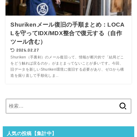
Shurikenメール復旧の手順まとめ：LOCA
Lを守ってIDX/MDX整合で復元する（自作
ツール含む）
2026.02.27
Shuriken（手裏剣）のメール復旧って、情報が断片的で「結局どこ
をどう触れば戻るのか」がまとまってないことが多いです。今回、
旧データを新しいShuriken環境に復旧する必要があり、ゼロから構
造を掘り直して手順化しま...
検
索:
人気の投稿【集計中】