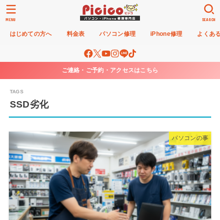
MENU
SEARCH
はじめての方へ
料金表
パソコン修理
iPhone修理
よくあ
ご連絡・ご予約・アクセスはこちら
SSD劣化
パソコンの事