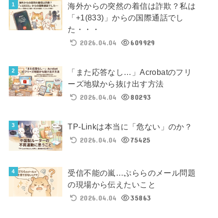
海外からの突然の着信は詐欺？私は
「+1(833)」からの国際通話でし
た・・・
2026.04.04
609929
「また応答なし…」Acrobatのフリ
ーズ地獄から抜け出す方法
2026.04.04
80293
TP-Linkは本当に「危ない」のか？
2026.04.04
75425
受信不能の嵐…ぷららのメール問題
の現場から伝えたいこと
2026.04.04
35863