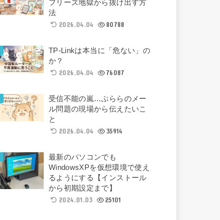
フリーズ地獄から抜け出す方
法
2026.04.04
80788
TP-Linkは本当に「危ない」の
か？
2026.04.04
76087
受信不能の嵐…ぷららのメー
ル問題の現場から伝えたいこ
と
2026.04.04
35914
最新のパソコンでも
WindowsXPを仮想環境で使え
るようにする【インストール
から初期設定まで】
2024.01.03
25101