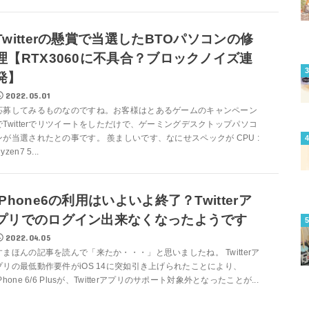
Twitterの懸賞で当選したBTOパソコンの修
理【RTX3060に不具合？ブロックノイズ連
発】
2022.05.01
応募してみるものなのですね。お客様はとあるゲームのキャンペーン
でTwitterでリツイートをしただけで、ゲーミングデスクトップパソコ
ンが当選されたとの事です。 羨ましいです、なにせスペックが CPU :
yzen7 5...
iPhone6の利用はいよいよ終了？Twitterア
プリでのログイン出来なくなったようです
2022.04.05
すまほんの記事を読んで「来たか・・・」と思いましたね。 Twitterア
プリの最低動作要件がiOS 14に突如引き上げられたことにより、
iPhone 6/6 Plusが、Twitterアプリのサポート対象外となったことが...