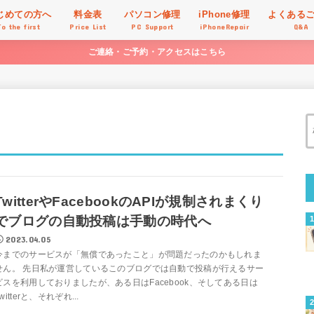
じめての方へ
料金表
パソコン修理
iPhone修理
よくある
To the first
Price List
PC Support
iPhoneRepair
Q&A
ご連絡・ご予約・アクセスはこちら
TwitterやFacebookのAPIが規制されまくり
でブログの自動投稿は手動の時代へ
2023.04.05
今までのサービスが「無償であったこと」が問題だったのかもしれま
せん。 先日私が運営しているこのブログでは自動で投稿が行えるサー
ビスを利用しておりましたが、ある日はFacebook、そしてある日は
witterと、それぞれ...