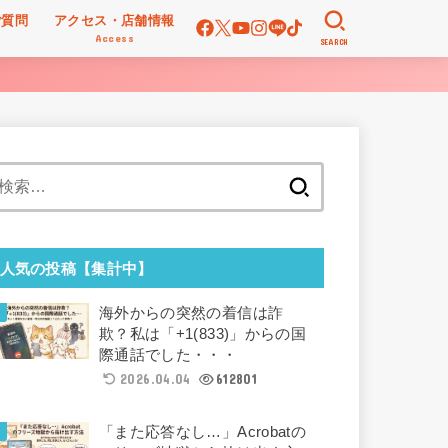
ご質問
アクセス・店舗情報
Access
SEARCH
検
索:
人気の投稿【集計中】
海外からの突然の着信は詐
欺？私は「+1(833)」からの国
際通話でした・・・
2026.04.04
612801
「また応答なし…」Acrobatの