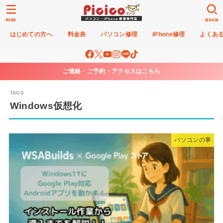
MENU
SEARCH
はじめての方へ
料金表
パソコン修理
iPhone修理
よくあ
ご連絡・ご予約・アクセスはこちら
Windows仮想化
パソコンの事