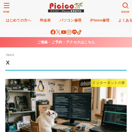
MENU
SEARCH
はじめての方へ
料金表
パソコン修理
iPhone修理
よくあ
ご連絡・ご予約・アクセスはこちら
X
インターネットの事