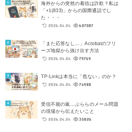
海外からの突然の着信は詐欺？私は
「+1(833)」からの国際通話でし
た・・・
2026.04.04
607087
「また応答なし…」Acrobatのフリ
ーズ地獄から抜け出す方法
2026.04.04
79769
TP-Linkは本当に「危ない」のか？
2026.04.04
74988
受信不能の嵐…ぷららのメール問題
の現場から伝えたいこと
2026.04.04
35826