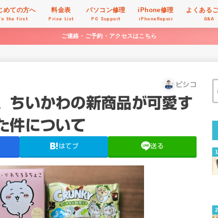
じめての方へ
料金表
パソコン修理
iPhone修理
よくある
To the first
Price List
PC Support
iPhoneRepair
Q&A
ご連絡・ご予約・アクセスはこちら
ピシコ
、ちいかわの新商品が可愛す
た件について
はてブ
送る