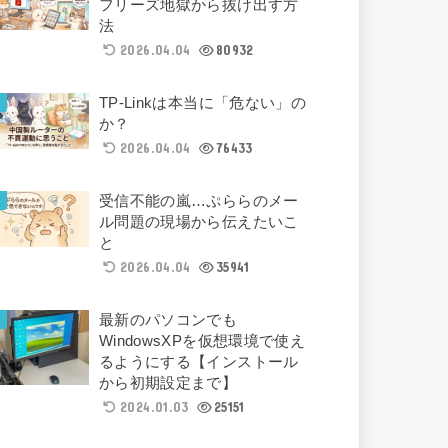
フリーズ地獄から抜け出す方
法
2026.04.04
80932
TP-Linkは本当に「危ない」の
か？
2026.04.04
76433
受信不能の嵐…ぷららのメー
ル問題の現場から伝えたいこ
と
2026.04.04
35941
最新のパソコンでも
WindowsXPを仮想環境で使え
るようにする【インストール
から初期設定まで】
2024.01.03
25151