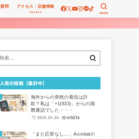
ご質問
アクセス・店舗情報
Access
SEARCH
検
索:
人気の投稿【集計中】
海外からの突然の着信は詐
欺？私は「+1(833)」からの国
際通話でした・・・
2026.04.04
615236
「また応答なし…」Acrobatの