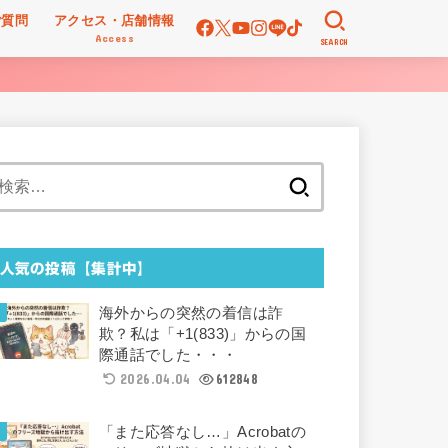
ご質問
アクセス・店舗情報
Access
SEARCH
検
索:
人気の投稿【集計中】
海外からの突然の着信は詐
欺？私は「+1(833)」からの国
際通話でした・・・
2026.04.04
612848
「また応答なし…」Acrobatの