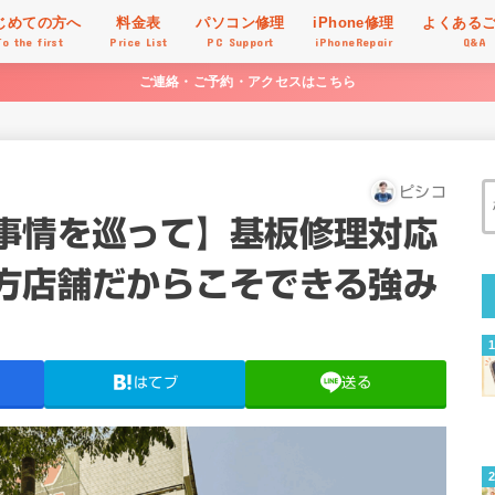
じめての方へ
料金表
パソコン修理
iPhone修理
よくある
To the first
Price List
PC Support
iPhoneRepair
Q&A
ご連絡・ご予約・アクセスはこちら
ピシコ
事情を巡って】基板修理対応
方店舗だからこそできる強み
はてブ
送る