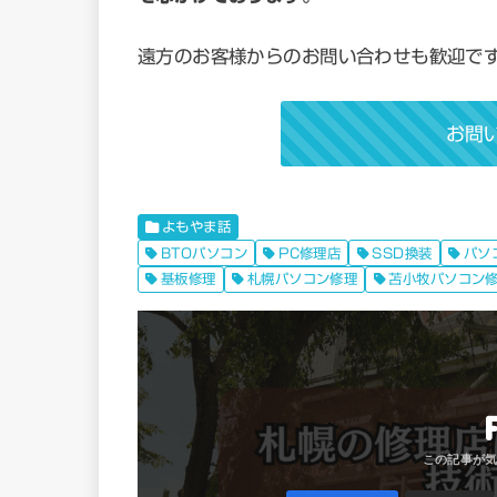
遠方のお客様からのお問い合わせも歓迎で
お問
よもやま話
BTOパソコン
PC修理店
SSD換装
パソ
基板修理
札幌パソコン修理
苫小牧パソコン