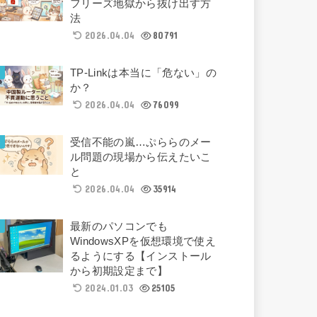
フリーズ地獄から抜け出す方
法
2026.04.04
80791
TP-Linkは本当に「危ない」の
か？
2026.04.04
76099
受信不能の嵐…ぷららのメー
ル問題の現場から伝えたいこ
と
2026.04.04
35914
最新のパソコンでも
WindowsXPを仮想環境で使え
るようにする【インストール
から初期設定まで】
2024.01.03
25105