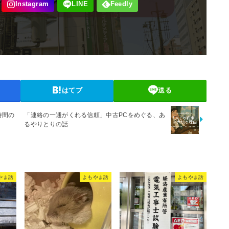
はてブ
送る
時間の
「連絡の一通がくれる信頼」中古PCをめぐる、あ
るやりとりの話
やま話
よもやま話
よもやま話