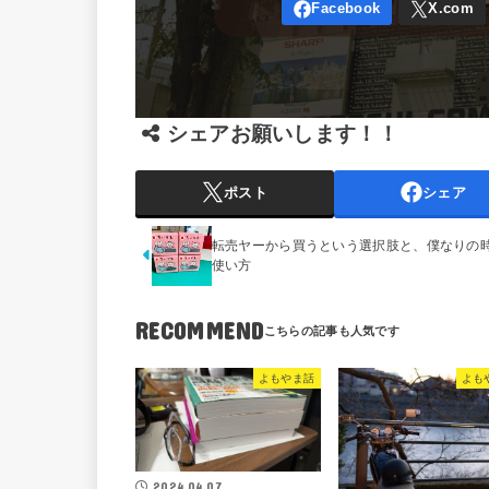
シェアお願いします！！
ポスト
シェア
転売ヤーから買うという選択肢と、僕なりの
使い方
RECOMMEND
よもやま話
よも
2024.04.07