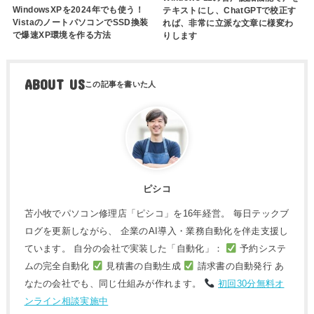
WindowsXPを2024年でも使う！
テキストにし、ChatGPTで校正す
VistaのノートパソコンでSSD換装
れば、非常に立派な文章に様変わ
で爆速XP環境を作る方法
りします
ABOUT US
ピシコ
苫小牧でパソコン修理店「ピシコ」を16年経営。 毎日テックブ
ログを更新しながら、 企業のAI導入・業務自動化を伴走支援し
ています。 自分の会社で実装した「自動化」：
予約システ
ムの完全自動化
見積書の自動生成
請求書の自動発行 あ
なたの会社でも、同じ仕組みが作れます。
初回30分無料オ
ンライン相談実施中