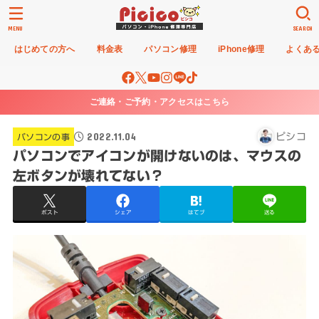
MENU
SEARCH
はじめての方へ
料金表
パソコン修理
iPhone修理
よくあ
ご連絡・ご予約・アクセスはこちら
2022.11.04
ピシコ
パソコンの事
パソコンでアイコンが開けないのは、マウスの
左ボタンが壊れてない？
ポスト
シェア
はてブ
送る