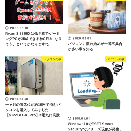
2020.05.10
Ryzen3 3300Xは低予算でゲーミ
2020.03.01
ングPCが構成できる神CPUになり
パソコンに慣れ始めが一番不具合
そう、というかなりますね
が多い事を知る
パソコンの事
パソコンの事
2023.03.30
一ヶ月の電気代が約10円で済むパ
ソコンを購入してみました
【NiPoGi GK3Pro】#電気代高騰
2018.04.01
Windows10でESET Smart
Securityでフリーズ現象が発生、