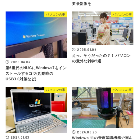
要最新版を
パソコンの事
パソコンの事
2025.01.06
えっ、そうだったの？！ パソコン
の意外な雑学5選
2020.04.03
第6世代のNUCにWindows7をイン
ストールするコツ(起動時の
USB3.0対策など)
パソコンの事
パソコンの事
2024.05.23
2024.01.03
Windows 11の音声認識機能で声を