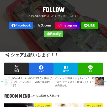
FOLLOW
シェアお願いします！！
ポスト
シェア
はてブ
送る
iCloudメールが受信出来ない障害が
インボイス制度よりもヤバい？「電
発生している様子【SNSでは大騒
子取引データ保存」は知っておくべ
ぎ】
き内容かと
RECOMMEND
パソコンの事
パソコンの事