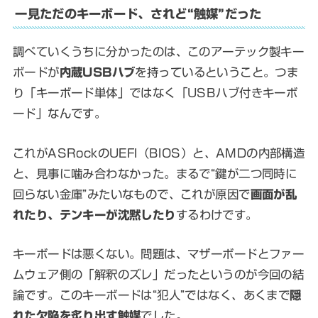
一見ただのキーボード、されど“触媒”だった
調べていくうちに分かったのは、このアーテック製キー
ボードが
内蔵USBハブ
を持っているということ。つま
り「キーボード単体」ではなく「USBハブ付きキーボ
ード」なんです。
これがASRockのUEFI（BIOS）と、AMDの内部構造
と、見事に噛み合わなかった。まるで“鍵が二つ同時に
回らない金庫”みたいなもので、これが原因で
画面が乱
れたり、テンキーが沈黙したり
するわけです。
キーボードは悪くない。問題は、マザーボードとファー
ムウェア側の「解釈のズレ」だったというのが今回の結
論です。このキーボードは“犯人”ではなく、あくまで
隠
れた欠陥を炙り出す触媒
でした。