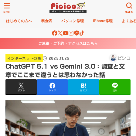
MENU
SEARCH
はじめての方へ
料金表
パソコン修理
iPhone修理
よくあ
ご連絡・ご予約・アクセスはこちら
2025.11.22
ピシコ
インターネットの事
ChatGPT 5.1 vs Gemini 3.0：調査と文
章でここまで違うとは思わなかった話
ポスト
シェア
はてブ
送る