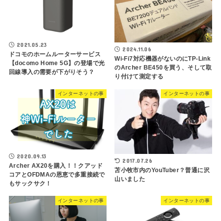
2021.05.23
2024.11.06
ドコモのホームルーターサービス
Wi-Fi7対応機器がないのにTP-Link
【docomo Home 5G】の登場で光
のArcher BE450を買う、そして取
回線導入の需要が下がりそう？
り付けて測定する
インターネットの事
インターネットの事
2020.09.13
2017.07.26
Archer AX20を購入！！クアッド
苫小牧市内のYouTuber？普通に沢
コアとOFDMAの恩恵で多重接続で
山いました
もサックサク！
インターネットの事
インターネットの事