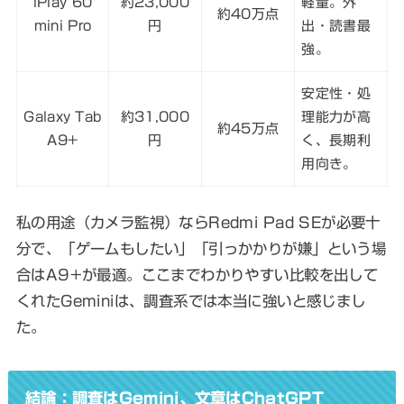
iPlay 60
約23,000
軽量。外
約40万点
mini Pro
円
出・読書最
強。
安定性・処
Galaxy Tab
約31,000
理能力が高
約45万点
A9+
円
く、長期利
用向き。
私の用途（カメラ監視）ならRedmi Pad SEが必要十
分で、「ゲームもしたい」「引っかかりが嫌」という場
合はA9+が最適。ここまでわかりやすい比較を出して
くれたGeminiは、調査系では本当に強いと感じまし
た。
結論：調査はGemini、文章はChatGPT