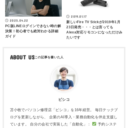
2019.01.17
2025.04.22
新しいFire TV Stickが2019年1月
PC版LINEログインできない時の解
23日発売・・・とは言っても
決策！初心者でも絶対わかる詳細
Alexa対応リモコンになっただけみ
ガイド
たいです
ABOUT US
ピシコ
苫小牧でパソコン修理店「ピシコ」を16年経営。 毎日テックブ
ログを更新しながら、 企業のAI導入・業務自動化を伴走支援し
ています。 自分の会社で実装した「自動化」：
予約システ