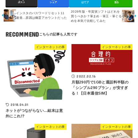
ポスト
シェア
はてブ
送る
2026年版・年賀状ソフトはどれを
インスタのパスワードリセット11
買うべきか？筆まめ・筆王・筆ぐる
連発…原因は幽霊アカウントだった
めを本気で比較してみた
RECOMMEND
インターネットの事
インターネットの事
2022.02.16
月額290円で1GBと通話料半額の
「シンプル290プラン」が安すぎ
る！【日本通信SIM】
2018.04.01
ネットがつながらない…結末は意
外にこれ!?
インターネットの事
インターネットの事