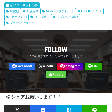
インターネットの事
AI比較
AI活用術
Androidタブレット
ChatGPT5.1
Gemini3.0
コスパ重視
タブレット選び
ブラックフライデー
FOLLOW
シェアお願いします！！