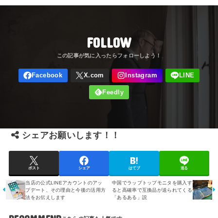
FOLLOW
シェアお願いします！！
ポスト
シェア
はてブ
送る
当店の公式LINEアカウントのアッ
中国でラップトップモニタを購入す
プデート、その理由と今後の活用方
ると高確率で互換品が送られてくる
法をお伝えします
「あるある」説