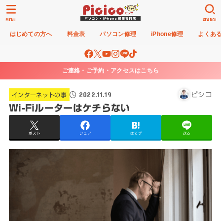
MENU
SEARCH
はじめての方へ
料金表
パソコン修理
iPhone修理
よくあ
ご連絡・ご予約・アクセスはこちら
2022.11.19
ピシコ
インターネットの事
Wi-Fiルーターはケチらない
ポスト
シェア
はてブ
送る