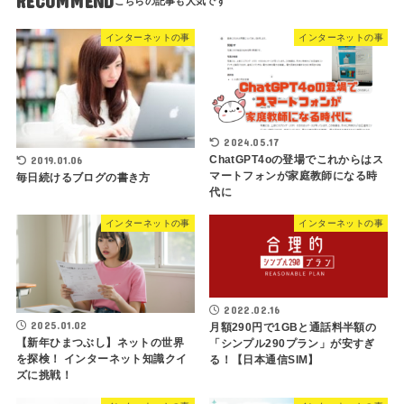
RECOMMEND
インターネットの事
インターネットの事
2024.05.17
ChatGPT4oの登場でこれからはス
2019.01.06
マートフォンが家庭教師になる時
毎日続けるブログの書き方
代に
インターネットの事
インターネットの事
2022.02.16
2025.01.02
月額290円で1GBと通話料半額の
【新年ひまつぶし】ネットの世界
「シンプル290プラン」が安すぎ
を探検！ インターネット知識クイ
る！【日本通信SIM】
ズに挑戦！