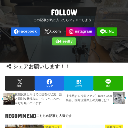
FOLLOW
シェアお願いします！！
ポスト
シェア
はてブ
送る
技能試験に向けての現在の状況、割
【沈黙する冷却ファン】DeepCool
と深刻な状況なので少しどころか、
製品、国内流通停止の真相とは？
かなり焦っています
RECOMMEND
塗装ブース
塗装ブース