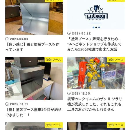
2024.05.22
「塗装ブース」販売を行うため、
2024.04.04
SNSとネットショップを作成して
【良い感じ】弟と塗装ブースを作
みたら120分程度で出来たお話
っています
塗装ブース
塗装ブース
2024.12.05
復讐のレクイエムのザクⅡ ソラリ
2025.03.01
機が完成しました。それもこれも
工具のおかげかもしれません
【祝】塗装ブース無事1台目が納品
できました！！
塗装ブース
塗装ブース