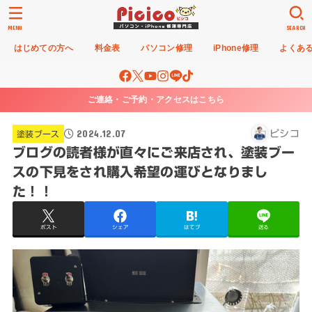
MENU
SEARCH
はじめての方へ
料金表
パソコン修理
iPhone修理
よくあ
ご連絡・ご予約・アクセスはこちら
2024.12.07
ピシコ
塗装ブース
ブログの読者様が直々にご来店され、塗装ブー
スの下見をされ購入希望の運びとなりまし
た！！
ポスト
シェア
はてブ
送る