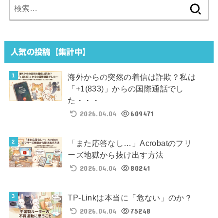
検
索:
人気の投稿【集計中】
海外からの突然の着信は詐欺？私は
「+1(833)」からの国際通話でし
た・・・
2026.04.04
609471
「また応答なし…」Acrobatのフリ
ーズ地獄から抜け出す方法
2026.04.04
80241
TP-Linkは本当に「危ない」のか？
2026.04.04
75248