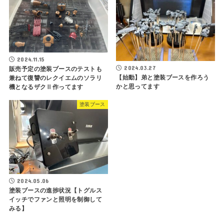
2024.11.15
2024.03.27
販売予定の塗装ブースのテストも
【始動】弟と塗装ブースを作ろう
兼ねて復讐のレクイエムのソラリ
かと思ってます
機となるザクⅡ作ってます
塗装ブース
2024.05.06
塗装ブースの進捗状況【トグルス
イッチでファンと照明を制御して
みる】