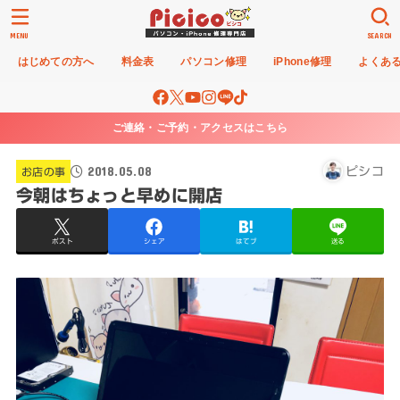
MENU
SEARCH
はじめての方へ
料金表
パソコン修理
iPhone修理
よくあ
ご連絡・ご予約・アクセスはこちら
2018.05.08
ピシコ
お店の事
今朝はちょっと早めに開店
ポスト
シェア
はてブ
送る