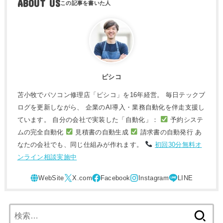
ABOUT US
ピシコ
苫小牧でパソコン修理店「ピシコ」を16年経営。 毎日テックブ
ログを更新しながら、 企業のAI導入・業務自動化を伴走支援し
ています。 自分の会社で実装した「自動化」：
予約システ
ムの完全自動化
見積書の自動生成
請求書の自動発行 あ
なたの会社でも、同じ仕組みが作れます。
初回30分無料オ
ンライン相談実施中
検