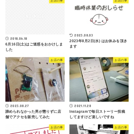
お店の事
お店の事
2023.08.03
2018.06.18
2023年8月2日(水) はお休みを頂き
6月16日(土)はご迷惑をおかけしま
ます
した
お店の事
お店の事
2023.08.27
2021.11.28
諦められなかった男が懲りずに店
Instagramで毎日ストーリー投稿
舗でアクセを販売してみた
してますけど楽しいですね
お店の事
お店の事