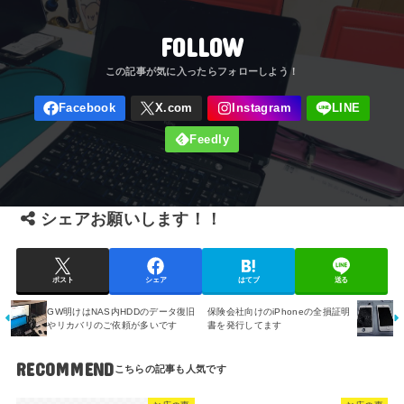
FOLLOW
シェアお願いします！！
ポスト
シェア
はてブ
送る
GW明けはNAS内HDDのデータ復旧
保険会社向けのiPhoneの全損証明
やリカバリのご依頼が多いです
書を発行してます
RECOMMEND