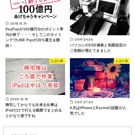
2018.12.14
PayPayが100億円分のポイント寄
与が終了・・・そしてこのタイミ
2019.04.06
ングでLINE Payが20%還元を開
パソコンのSSD換装と初期設定の
始！
ご依頼が増えてきました
お店の事
お店の事
2020.10.12
2017.07.04
帰宅してからでも出来る仕事は
6月はiPhoneとRyzenの話題が人
iPadだけで行える範囲でまとめる
気でした
とかなり楽ですね