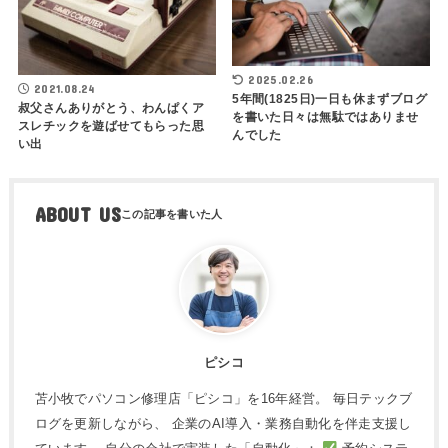
2025.02.26
2021.08.24
5年間(1825日)一日も休まずブログ
叔父さんありがとう、わんぱくア
を書いた日々は無駄ではありませ
スレチックを遊ばせてもらった思
んでした
い出
ABOUT US
ピシコ
苫小牧でパソコン修理店「ピシコ」を16年経営。 毎日テックブ
ログを更新しながら、 企業のAI導入・業務自動化を伴走支援し