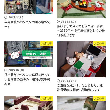
2023.12.28
2020.01.01
年内最後のパソコンの組み納めで
あけましておめでとうございます
ーす
～2020年～ お年玉企画としての告
知もあります
お店の事
お店の事
2024.07.08
苫小牧市でパソコン修理を行って
いる店主の怒濤の一週間が無事終
2020.02.15
わる
ご迷惑をおかけいたしました、通
常営業は17日から開始致します
お店の事
お店の事