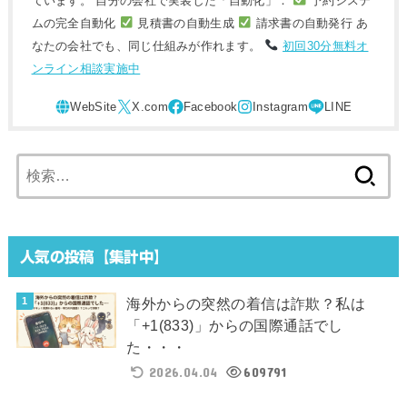
ています。 自分の会社で実装した「自動化」：
予約システ
ムの完全自動化
見積書の自動生成
請求書の自動発行 あ
なたの会社でも、同じ仕組みが作れます。
初回30分無料オ
ンライン相談実施中
検
索:
人気の投稿【集計中】
海外からの突然の着信は詐欺？私は
「+1(833)」からの国際通話でし
た・・・
2026.04.04
609791