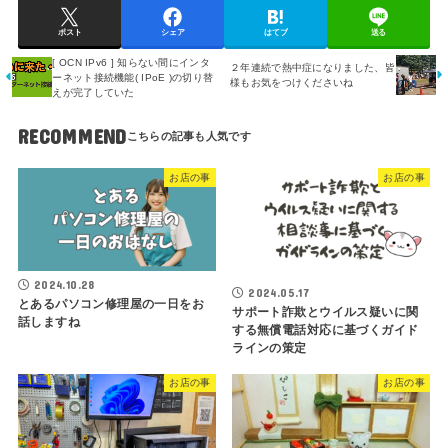
ポスト
シェア
はてブ
送る
[ OCN IPv6 ] 知らない間にインタ
２年連続で熱中症になりました、皆
ーネット接続機能( IPoE )の切り替
様もお気をつけくださいね
えが完了していた
RECOMMEND
お店の事
お店の事
2024.10.28
2024.05.17
とあるパソコン修理屋の一日をお
サポート詐欺とウイルス疑いに関
話しますね
する無償電話対応に基づくガイド
ラインの策定
お店の事
お店の事