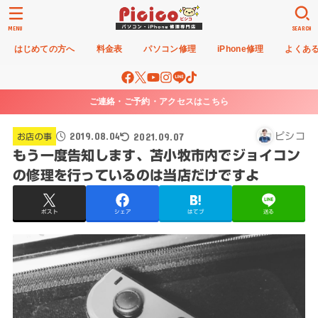
MENU
SEARCH
はじめての方へ
料金表
パソコン修理
iPhone修理
よくあ
ご連絡・ご予約・アクセスはこちら
2019.08.04
2021.09.07
ピシコ
お店の事
もう一度告知します、苫小牧市内でジョイコン
の修理を行っているのは当店だけですよ
ポスト
シェア
はてブ
送る