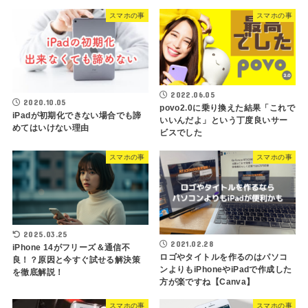
スマホの事
スマホの事
2022.06.05
2020.10.05
povo2.0に乗り換えた結果「これで
iPadが初期化できない場合でも諦
いいんだよ」という丁度良いサー
めてはいけない理由
ビスでした
スマホの事
スマホの事
2025.03.25
2021.02.28
iPhone 14がフリーズ＆通信不
ロゴやタイトルを作るのはパソコ
良！？原因と今すぐ試せる解決策
ンよりもiPhoneやiPadで作成した
を徹底解説！
方が楽ですね【Canva】
スマホの事
スマホの事