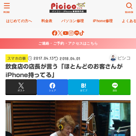
MENU
SEARCH
はじめての方へ
料金表
パソコン修理
iPhone修理
よくあ
ご連絡・ご予約・アクセスはこちら
2017.04.13
2018.04.01
ピシコ
スマホの事
飲食店の店長が言う「ほとんどのお客さんが
iPhone持ってる」
ポスト
シェア
はてブ
送る