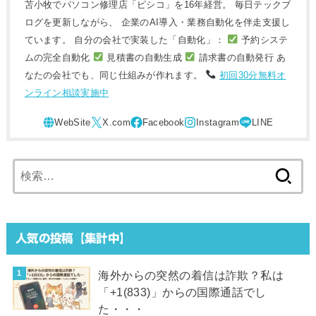
苫小牧でパソコン修理店「ピシコ」を16年経営。 毎日テックブ
ログを更新しながら、 企業のAI導入・業務自動化を伴走支援し
ています。 自分の会社で実装した「自動化」：
予約システ
ムの完全自動化
見積書の自動生成
請求書の自動発行 あ
なたの会社でも、同じ仕組みが作れます。
初回30分無料オ
ンライン相談実施中
検
索:
人気の投稿【集計中】
海外からの突然の着信は詐欺？私は
「+1(833)」からの国際通話でし
た・・・