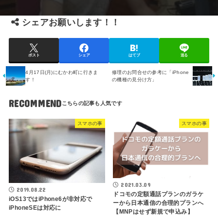
シェアお願いします！！
ポスト
シェア
はてブ
送る
4月17日(月)にむかわ町に行きま
修理のお問合せの参考に「iPhone
す！
の機種の見分け方」
RECOMMEND
スマホの事
スマホの事
2021.03.09
2019.08.22
ドコモの定額通話プランのガラケ
iOS13ではiPhone6が非対応で
ーから日本通信の合理的プランへ
iPhoneSEは対応に
【MNPはせず新規で申込み】