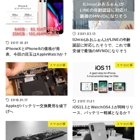
2021.03.13
IIJmio(みおふぉん)がLINEの年齢
2017.10.01
認証に対応したそうで、これで最
iPhoneXとiPhone8の価格が発
安値で最強のMVNOになりそう
表、今回の目玉はAppleWatchか？
スマホの事
スマホの事
2018.01.17
2017.11.21
Appleがバッテリー交換費用を値下
iOS11.1とWatchOS4.1が同時リリ
げへ
ース、バッテリー軽減となるか？
スマホの事
スマホの事