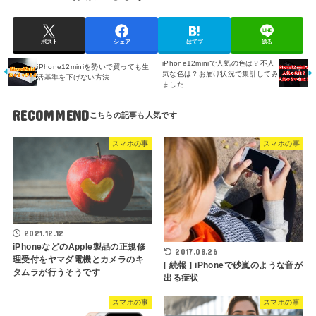
ポスト
シェア
はてブ
送る
iPhone12miniで人気の色は？不人
iPhone12miniを勢いで買っても生
気な色は？お届け状況で集計してみ
活基準を下げない方法
ました
RECOMMEND
スマホの事
スマホの事
2021.12.12
iPhoneなどのApple製品の正規修
2017.08.26
理受付をヤマダ電機とカメラのキ
[ 続報 ] iPhoneで砂嵐のような音が
タムラが行うそうです
出る症状
スマホの事
スマホの事