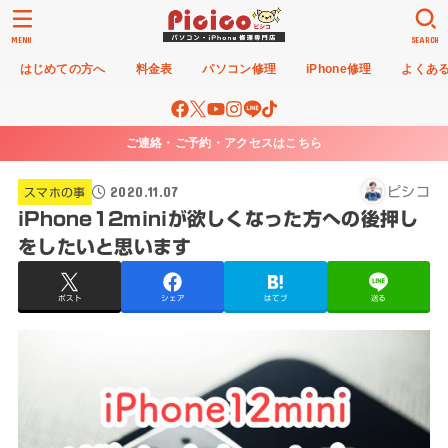
MENU
SEARCH
はじめての方へ
料金表
パソコン修理
iPhone修理
よくあ
ご連絡・ご予約・アクセスはこちら
2020.11.07
ピシコ
スマホの事
iPhone12miniが欲しくなった方への後押し
をしたいと思います
ポスト
シェア
はてブ
送る