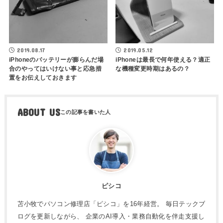
2019.08.17
2019.05.12
iPhoneのバッテリーが膨らんだ場
iPhoneは最長で何年使える？適正
合のやってはいけない事と応急措
な機種変更時期はあるの？
置をお伝えしておきます
ABOUT US
ピシコ
苫小牧でパソコン修理店「ピシコ」を16年経営。 毎日テックブ
ログを更新しながら、 企業のAI導入・業務自動化を伴走支援し