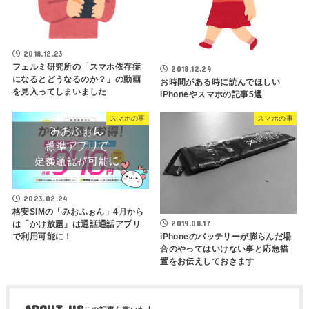
2018.12.23
フェルミ研究所の「スマホ依存症
2018.12.29
になるとどうなるのか？」の動画
お時間がある時に読んでほしい
を見入ってしまいました
iPhoneやスマホの記事5選
スマホの事
スマホの事
2023.02.24
格安SIMの「みおふぉん」4月から
2019.08.17
は「かけ放題」は通話通話アプリ
で利用可能に！
iPhoneのバッテリーが膨らんだ場
合のやってはいけない事と応急措
置をお伝えしておきます