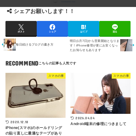
シェアお願いします！！
ポスト
シェア
はてブ
送る
明日(1月7日)から営業開始となりま
毎日続けるブログの書き方
す！iPhone修理が更にお安くなっ
たお知らせもあります
RECOMMEND
スマホの事
スマホの事
2026.04.04
2020.12.18
Android端末の修理につきまして
iPhone(スマホ)のホールドリング
の貼り直しに最適なテープがあり