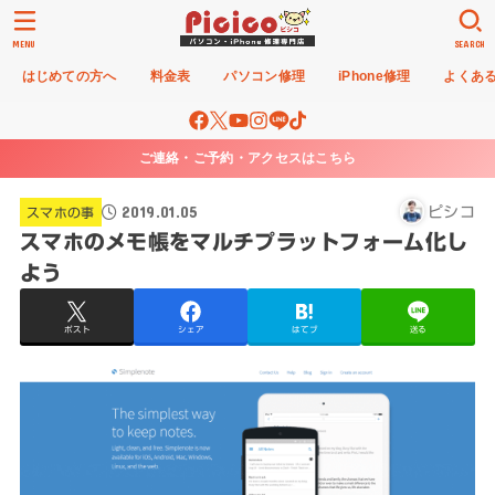
MENU
SEARCH
はじめての方へ
料金表
パソコン修理
iPhone修理
よくあ
ご連絡・ご予約・アクセスはこちら
2019.01.05
ピシコ
スマホの事
スマホのメモ帳をマルチプラットフォーム化し
よう
ポスト
シェア
はてブ
送る