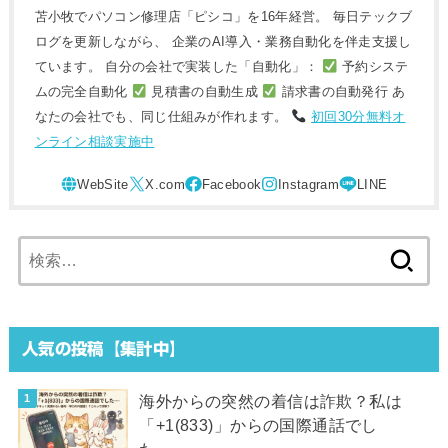
苫小牧でパソコン修理店「ピシコ」を16年経営。 毎日テックブ
ログを更新しながら、 企業のAI導入・業務自動化を伴走支援し
ています。 自分の会社で実装した「自動化」：
予約システ
ムの完全自動化
見積書の自動生成
請求書の自動発行 あ
なたの会社でも、同じ仕組みが作れます。
初回30分無料オ
ンライン相談実施中
検
索:
人気の投稿【集計中】
海外からの突然の着信は詐欺？私は
「+1(833)」からの国際通話でし