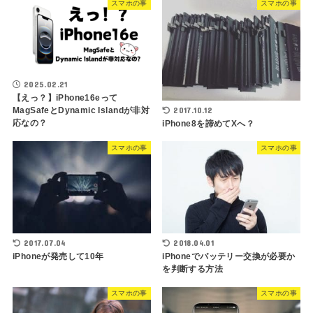
スマホの事
スマホの事
2025.02.21
【えっ？】iPhone16eって
2017.10.12
MagSafeとDynamic Islandが非対
応なの？
iPhone8を諦めてXへ？
スマホの事
スマホの事
2017.07.04
2018.04.01
iPhoneが発売して10年
iPhoneでバッテリー交換が必要か
を判断する方法
スマホの事
スマホの事