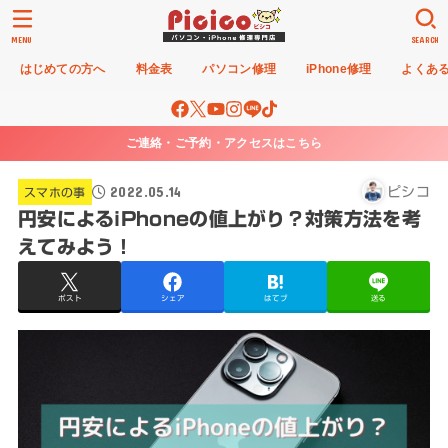
MENU
SEARCH
はじめての方へ
料金表
パソコン修理
iPhone修理
よくあ
ご連絡・ご予約・アクセスはこちら
2022.05.14
ピシコ
スマホの事
円安によるiPhoneの値上がり？対策方法を考
えてみよう！
ポスト
シェア
はてブ
送る