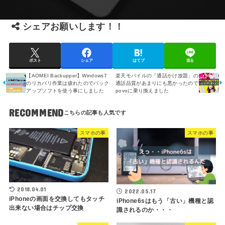
シェアお願いします！！
ポスト
シェア
はてブ
送る
【AOMEI Backupper】Windows7
楽天モバイルの「通話かけ放題」の
のリカバリ作業は疲れたのでバック
通話品質があまりにも悪かったので
アップソフトを使う事にしました
povoに乗り換えました
RECOMMEND
スマホの事
スマホの事
2018.04.01
2022.05.17
iPhoneの画面を交換してもタッチ
iPhone6sはもう「古い」機種と認
出来ない場合はチップ交換
識されるのか・・・