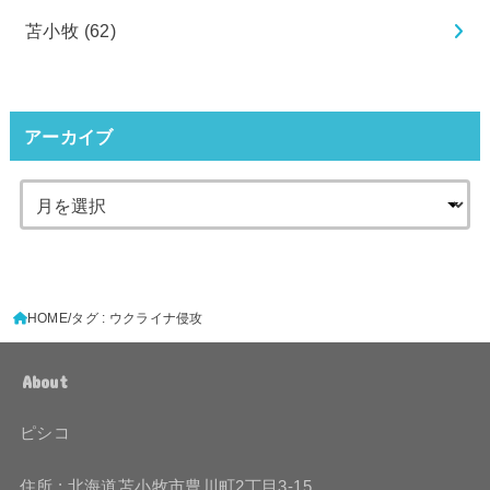
苫小牧
(62)
アーカイブ
HOME
タグ : ウクライナ侵攻
About
ピシコ
住所 : 北海道苫小牧市豊川町2丁目3-15