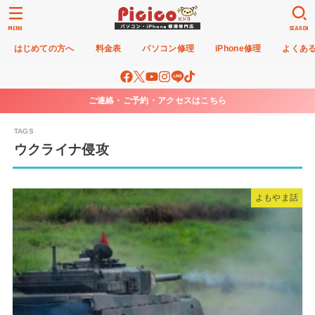
MENU
SEARCH
はじめての方へ
料金表
パソコン修理
iPhone修理
よくあ
ご連絡・ご予約・アクセスはこちら
ウクライナ侵攻
よもやま話