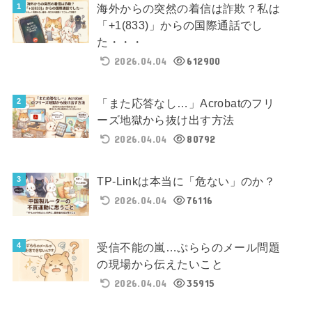
海外からの突然の着信は詐欺？私は
「+1(833)」からの国際通話でし
た・・・
2026.04.04
612900
「また応答なし…」Acrobatのフリ
ーズ地獄から抜け出す方法
2026.04.04
80792
TP-Linkは本当に「危ない」のか？
2026.04.04
76116
受信不能の嵐…ぷららのメール問題
の現場から伝えたいこと
2026.04.04
35915