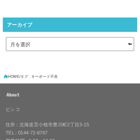
アーカイブ
HOME
タグ : キーボード不良
About
ピシコ
住所 : 北海道苫小牧市豊川町2丁目3-15
TEL : 0144-72-6767