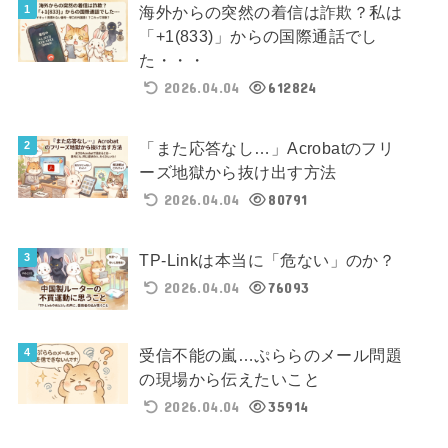
海外からの突然の着信は詐欺？私は
「+1(833)」からの国際通話でし
た・・・
2026.04.04
612824
「また応答なし…」Acrobatのフリ
ーズ地獄から抜け出す方法
2026.04.04
80791
TP-Linkは本当に「危ない」のか？
2026.04.04
76093
受信不能の嵐…ぷららのメール問題
の現場から伝えたいこと
2026.04.04
35914