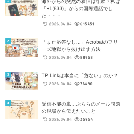
海外からの突然の着信は詐欺？私は
「+1(833)」からの国際通話でし
た・・・
2026.04.04
615451
「また応答なし…」Acrobatのフリ
ーズ地獄から抜け出す方法
2026.04.04
80958
TP-Linkは本当に「危ない」のか？
2026.04.04
76490
受信不能の嵐…ぷららのメール問題
の現場から伝えたいこと
2026.04.04
35954