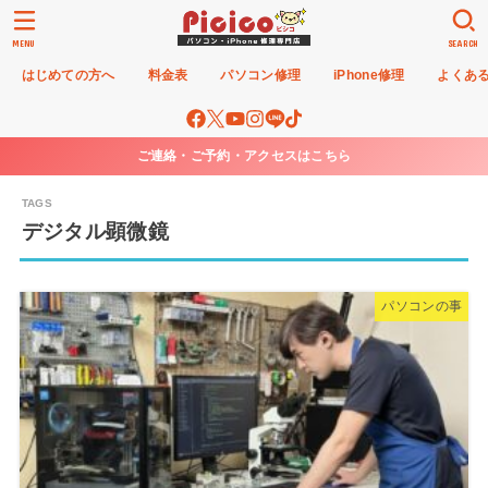
MENU
SEARCH
はじめての方へ
料金表
パソコン修理
iPhone修理
よくあ
ご連絡・ご予約・アクセスはこちら
デジタル顕微鏡
パソコンの事