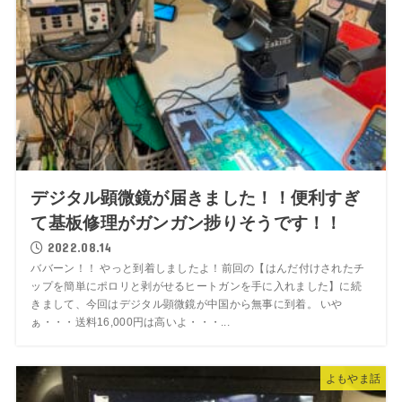
デジタル顕微鏡が届きました！！便利すぎ
て基板修理がガンガン捗りそうです！！
2022.08.14
ババーン！！ やっと到着しましたよ！前回の【はんだ付けされたチ
ップを簡単にポロリと剥がせるヒートガンを手に入れました】に続
きまして、今回はデジタル顕微鏡が中国から無事に到着。 いや
ぁ・・・送料16,000円は高いよ・・・...
よもやま話