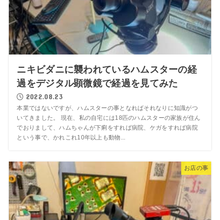
ニキビダニに襲われているハムスターの経
過をデジタル顕微鏡で経過を見てみた
2022.08.23
本業ではないですが、ハムスターの事となればそれなりに知識がつ
いてきました。 現在、私の自宅には18匹のハムスターの家族が住ん
でおりまして、ハムちゃんが下痢をすれば病院、ケガをすれば病院
という事で、かれこれ10年以上も動物...
お店の事