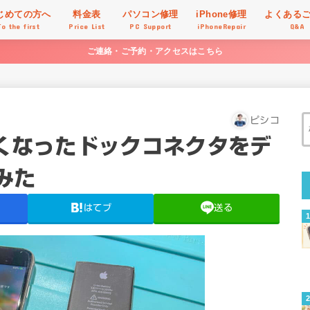
じめての方へ
料金表
パソコン修理
iPhone修理
よくある
To the first
Price List
PC Support
iPhoneRepair
Q&A
ご連絡・ご予約・アクセスはこちら
ピシコ
なくなったドックコネクタをデ
みた
はてブ
送る