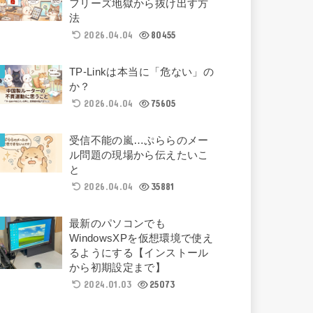
フリーズ地獄から抜け出す方
法
2026.04.04
80455
TP-Linkは本当に「危ない」の
か？
2026.04.04
75605
受信不能の嵐…ぷららのメー
ル問題の現場から伝えたいこ
と
2026.04.04
35881
最新のパソコンでも
WindowsXPを仮想環境で使え
るようにする【インストール
から初期設定まで】
2024.01.03
25073