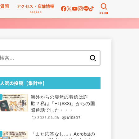
ご質問
アクセス・店舗情報
Access
SEARCH
検
索:
人気の投稿【集計中】
海外からの突然の着信は詐
欺？私は「+1(833)」からの国
際通話でした・・・
2026.04.04
610507
「また応答なし…」Acrobatの