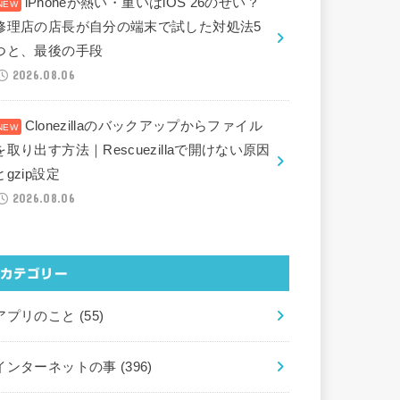
iPhoneが熱い・重いはiOS 26のせい？
修理店の店長が自分の端末で試した対処法5
つと、最後の手段
2026.08.06
Clonezillaのバックアップからファイル
を取り出す方法｜Rescuezillaで開けない原因
とgzip設定
2026.08.06
カテゴリー
アプリのこと
(55)
インターネットの事
(396)