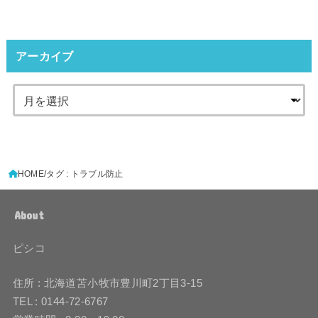
アーカイブ
HOME
タグ : トラブル防止
About
ピシコ
住所 : 北海道苫小牧市豊川町2丁目3-15
TEL : 0144-72-6767