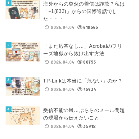
海外からの突然の着信は詐欺？私は
「+1(833)」からの国際通話でし
た・・・
2026.04.04
612565
「また応答なし…」Acrobatのフリ
ーズ地獄から抜け出す方法
2026.04.04
80755
TP-Linkは本当に「危ない」のか？
2026.04.04
75934
受信不能の嵐…ぷららのメール問題
の現場から伝えたいこと
2026.04.04
35912