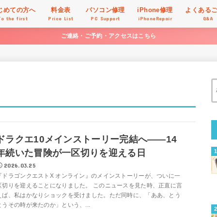
じめての方へ
料金表
パソコン修理
iPhone修理
よくある
To the first
Price List
PC Support
iPhoneRepair
Q&A
ご連絡・ご予約・アクセスはこちら
ドラクエ10メインストーリー完結へ――14
年続いた冒険が一区切りを迎える日
2026.03.25
『ドラゴンクエストX オンライン』のメインストーリーが、ついに一
区切りを迎えることになりました。 このニュースを見た時、正直に言
えば、私はかなりショックを受けました。ただ同時に、「ああ、とう
とうその時が来たのか」という、...