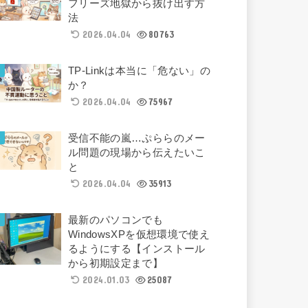
フリーズ地獄から抜け出す方
法
2026.04.04
80763
TP-Linkは本当に「危ない」の
か？
2026.04.04
75967
受信不能の嵐…ぷららのメー
ル問題の現場から伝えたいこ
と
2026.04.04
35913
最新のパソコンでも
WindowsXPを仮想環境で使え
るようにする【インストール
から初期設定まで】
2024.01.03
25087