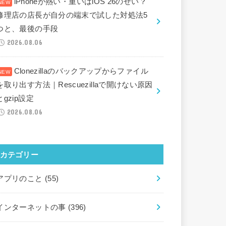
iPhoneが熱い・重いはiOS 26のせい？
修理店の店長が自分の端末で試した対処法5
つと、最後の手段
2026.08.06
Clonezillaのバックアップからファイル
を取り出す方法｜Rescuezillaで開けない原因
とgzip設定
2026.08.06
カテゴリー
アプリのこと
(55)
インターネットの事
(396)