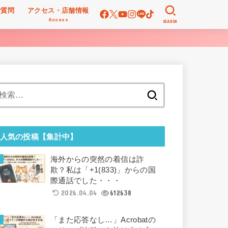
ご質問
アクセス・店舗情報
Access
SEARCH
検
索:
人気の投稿【集計中】
海外からの突然の着信は詐
欺？私は「+1(833)」からの国
際通話でした・・・
2026.04.04
612638
「また応答なし…」Acrobatの